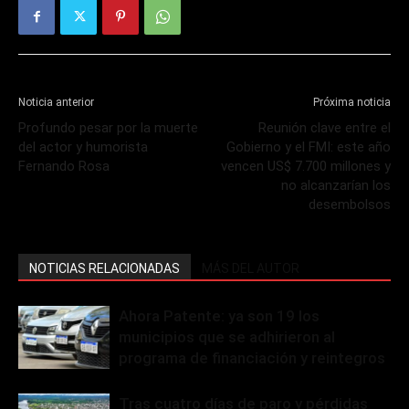
Noticia anterior
Próxima noticia
Profundo pesar por la muerte
Reunión clave entre el
del actor y humorista
Gobierno y el FMI: este año
Fernando Rosa
vencen US$ 7.700 millones y
no alcanzarían los
desembolsos
NOTICIAS RELACIONADAS
MÁS DEL AUTOR
Ahora Patente: ya son 19 los
municipios que se adhirieron al
programa de financiación y reintegros
Tras cuatro días de paro y pérdidas