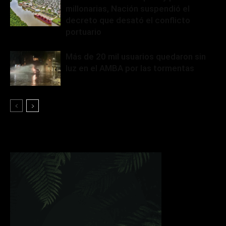
millonarias, Nación suspendió el
decreto que desató el conflicto
portuario
Más de 20 mil usuarios quedaron sin
luz en el AMBA por las tormentas