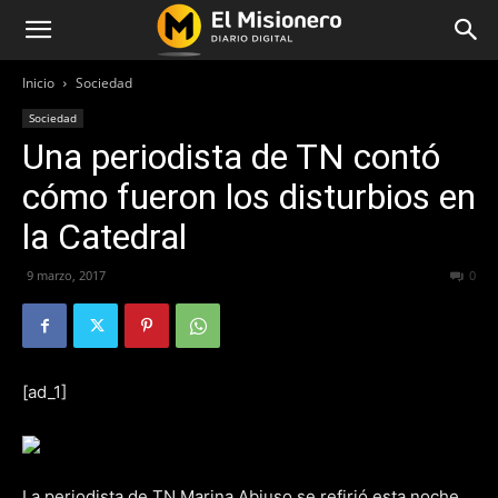
Inicio
Sociedad
Sociedad
Una periodista de TN contó
cómo fueron los disturbios en
la Catedral
9 marzo, 2017
263
0
[ad_1]
La periodista de TN Marina Abiuso se refirió esta noche