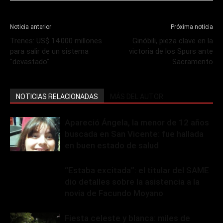
Noticia anterior
Próxima noticia
Trenes: US$ 14.000 millones
Ginóbili, pieza clave en la
para salir de un sistema
victoria de los Spurs ante
"devastado"
Sacramento
NOTICIAS RELACIONADAS
MÁS DEL AUTOR
Apareció Ángela, la menor de 12 años
buscada en San Vicente: fue hallada
en buen estado de salud
“Estaba excitada”: el titular del SAME
dio detalles sobre la asistencia a la
novia de Facundo Moyano
Fiesta celeste y blanca: miles de