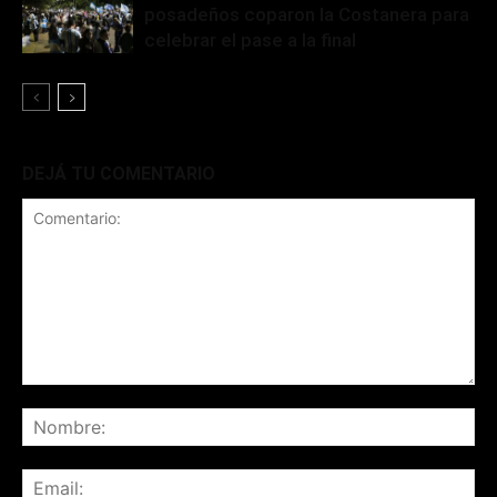
posadeños coparon la Costanera para
celebrar el pase a la final
DEJÁ TU COMENTARIO