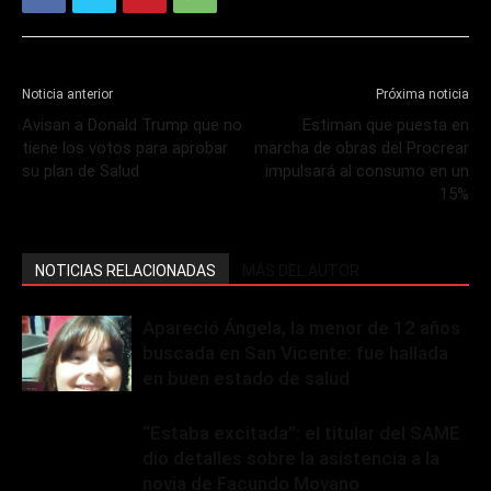
Noticia anterior
Próxima noticia
Avisan a Donald Trump que no
Estiman que puesta en
tiene los votos para aprobar
marcha de obras del Procrear
su plan de Salud
impulsará al consumo en un
15%
NOTICIAS RELACIONADAS
MÁS DEL AUTOR
Apareció Ángela, la menor de 12 años
buscada en San Vicente: fue hallada
en buen estado de salud
“Estaba excitada”: el titular del SAME
dio detalles sobre la asistencia a la
novia de Facundo Moyano