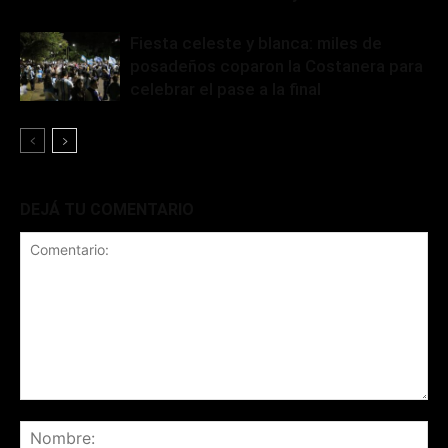
Fiesta celeste y blanca: miles de
posadeños coparon la Costanera para
celebrar el pase a la final
DEJÁ TU COMENTARIO