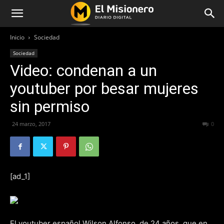
Inicio
Sociedad
Sociedad
Video: condenan a un
youtuber por besar mujeres
sin permiso
24 marzo, 2017
176
0
[ad_1]
El youtuber español Wilson Alfonso, de 24 años, que en