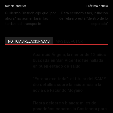
Noticia anterior
Próxima noticia
Guillermo Dietrich dijo que "por
Para economistas, inflación
ahora" no aumentarán las
de febrero está "dentro de lo
tarifas del transporte
esperado"
NOTICIAS RELACIONADAS
MÁS DEL AUTOR
Apareció Ángela, la menor de 12 años
buscada en San Vicente: fue hallada
en buen estado de salud
“Estaba excitada”: el titular del SAME
dio detalles sobre la asistencia a la
novia de Facundo Moyano
Fiesta celeste y blanca: miles de
posadeños coparon la Costanera para