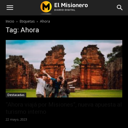
Inicio
Etiquetas
Ahora
Tag: Ahora
Destacadas
“Ahora viajá por Misiones”, nueva apuesta al
turismo interno
22 mayo, 2023