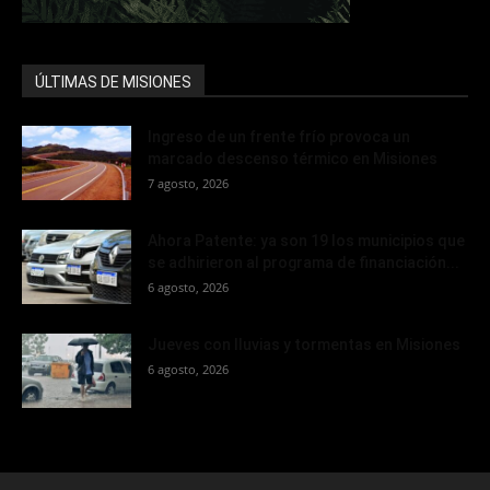
ÚLTIMAS DE MISIONES
Ingreso de un frente frío provoca un
marcado descenso térmico en Misiones
7 agosto, 2026
Ahora Patente: ya son 19 los municipios que
se adhirieron al programa de financiación...
6 agosto, 2026
Jueves con lluvias y tormentas en Misiones
6 agosto, 2026