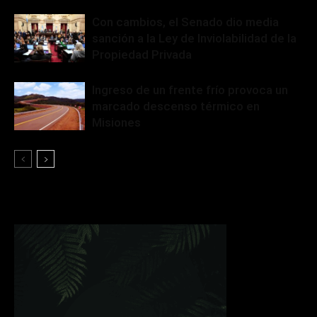
Con cambios, el Senado dio media
sanción a la Ley de Inviolabilidad de la
Propiedad Privada
Ingreso de un frente frío provoca un
marcado descenso térmico en
Misiones