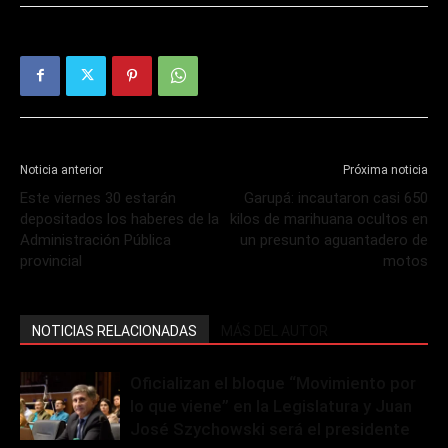
Noticia anterior
Próxima noticia
Este viernes 30 estarán
Garupá: incautaron casi 650
depositados los haberes de la
kilos de marihuana ocultos en
Administración Pública
un presunto aguantadero de
provincial
motos
NOTICIAS RELACIONADAS
MÁS DEL AUTOR
Oficializan el bloque “Movimiento por
lo que viene” en la Legislatura y Juan
José Szychowski será el presidente