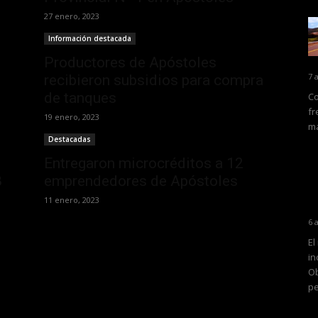
27 enero, 2023
Información destacada
Productores de Apóstoles
7 
recibieron subsidios para compra
de tanques
Co
fr
19 enero, 2023
ma
Destacadas
Entregaron microcréditos a 12
8
emprendedores de Apóstoles
11 enero, 2023
6 
El
in
Ob
pe