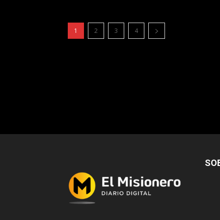
1
2
3
4
SO