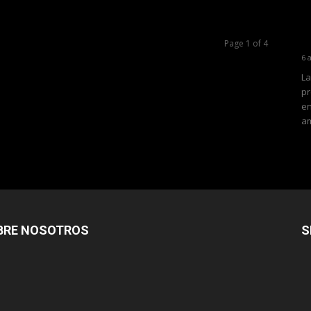
Page 1 of 4
6 
La
pr
en
am
BRE NOSOTROS
S