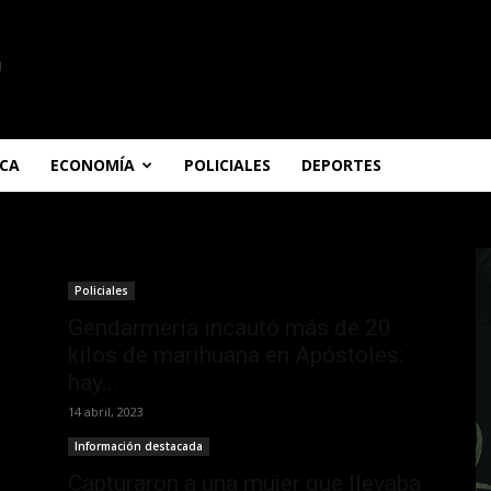
ICA
ECONOMÍA
POLICIALES
DEPORTES
Policiales
Gendarmería incautó más de 20
kilos de marihuana en Apóstoles:
hay...
14 abril, 2023
Información destacada
Capturaron a una mujer que llevaba