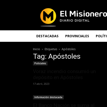
El
Misionero
DESTACADAS
PROVINCIALES
POLÍT
Inicio
Etiquetas
Apóstoles
Tag: Apóstoles
Policiales
Voraz incendio consumió un
depósito en Apóstoles
17 abril, 2023
Información destacada
El Banco Nación se suma al