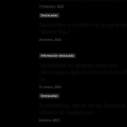
17 febrero, 2023
Destacadas
Apóstoles se adhirió al programa
“Ahora Taxi”
26 enero, 2023
Información destacada
Apóstoles se prepara para los
carnavales, que comenzarán el 2
de...
11 enero, 2023
Destacadas
Avanzan las obras de la Travesía
Urbana de Apóstoles
6 enero, 2023