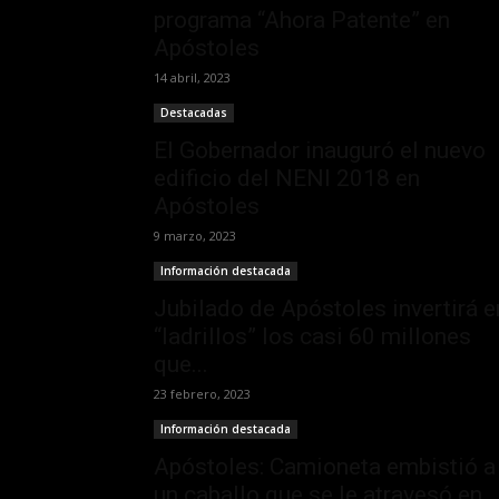
programa “Ahora Patente” en
Apóstoles
14 abril, 2023
Destacadas
El Gobernador inauguró el nuevo
edificio del NENI 2018 en
Apóstoles
9 marzo, 2023
Información destacada
Jubilado de Apóstoles invertirá e
“ladrillos” los casi 60 millones
que...
23 febrero, 2023
Información destacada
Apóstoles: Camioneta embistió a
un caballo que se le atravesó en...