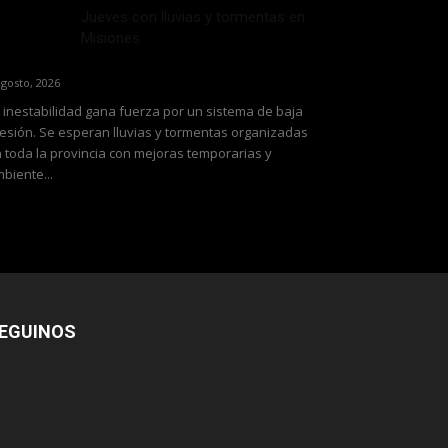
Jueves con lluvias y tormentas en
Misiones
agosto, 2026
 inestabilidad gana fuerza por un sistema de baja
esión. Se esperan lluvias y tormentas organizadas
 toda la provincia con mejoras temporarias y
biente...
EGUINOS