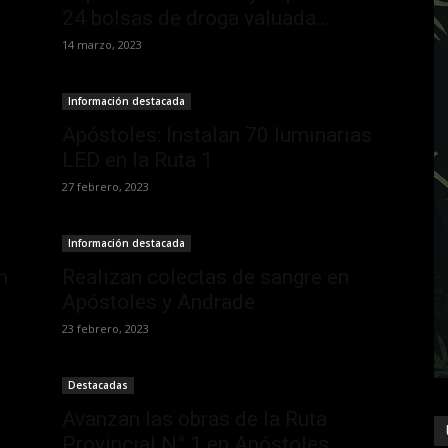
24 bolsas de droga valuada...
14 marzo, 2023
Información destacada
Apóstoles: Instalan 70 luminarias
LED en la Ruta 1
27 febrero, 2023
Información destacada
n
Realizan colectas de sangre en
Apóstoles y Andrade
23 febrero, 2023
Destacadas
Avanzan las obras de la Ruta
Provincial N° 1 en Apóstoles