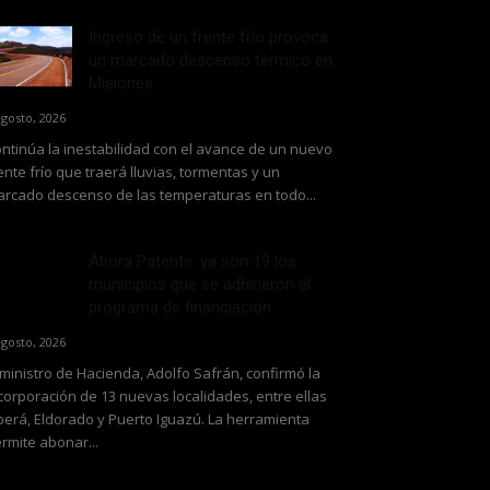
Ingreso de un frente frío provoca
un marcado descenso térmico en
Misiones
agosto, 2026
ntinúa la inestabilidad con el avance de un nuevo
ente frío que traerá lluvias, tormentas y un
rcado descenso de las temperaturas en todo...
Ahora Patente: ya son 19 los
municipios que se adhirieron al
programa de financiación...
agosto, 2026
 ministro de Hacienda, Adolfo Safrán, confirmó la
corporación de 13 nuevas localidades, entre ellas
erá, Eldorado y Puerto Iguazú. La herramienta
rmite abonar...