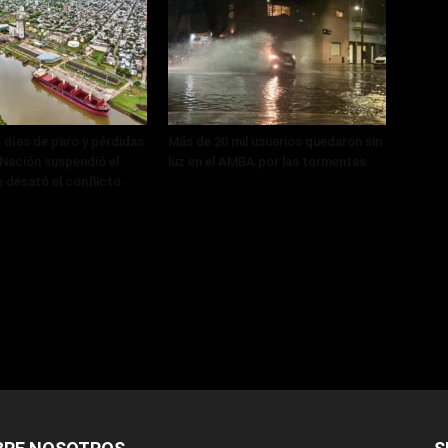
 días de paro y pérdidas
Más de 20 mil usuarios quedaron sin
, Nación suspendió el
luz en el AMBA por las tormentas
 desató el conflicto