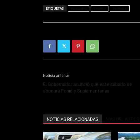
ETIQUETAS
Apóstoles
Caballo
Siniestro
Noticia anterior
El Gobernador anunció que este sábado se
abonará Fonid y Suplementarias
NOTICIAS RELACIONADAS
MÁS DEL AUTOR