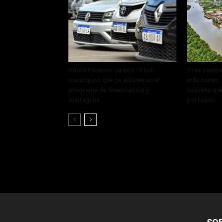
Ahora Patente: ya son 19 los
Tras cuatro
municipios que se adhirieron al
millonarias
programa de financiación y
decreto que
reintegros
portuario