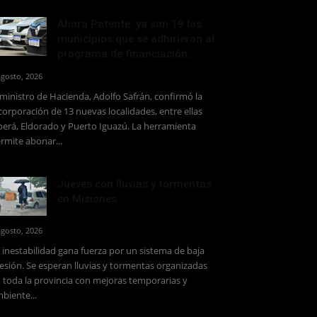
Ahora Patente: ya son 19 los
municipios que se adhirieron al
programa de financiación...
agosto, 2026
 ministro de Hacienda, Adolfo Safrán, confirmó la
corporación de 13 nuevas localidades, entre ellas
erá, Eldorado y Puerto Iguazú. La herramienta
rmite abonar...
Jueves con lluvias y tormentas
en Misiones
agosto, 2026
 inestabilidad gana fuerza por un sistema de baja
esión. Se esperan lluvias y tormentas organizadas
 toda la provincia con mejoras temporarias y
biente...