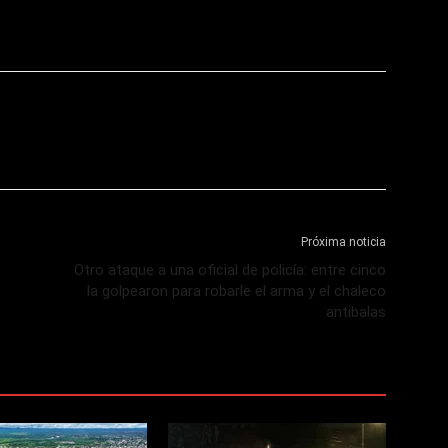
Próxima noticia
Otro ataque a una oficial de policía: entre cinco
la golpearon para robarle el arma y el chaleco
antibalas