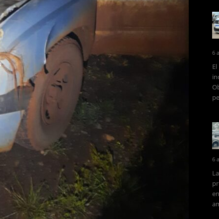
6 
El
in
Ob
pe
6 
La
pr
en
am