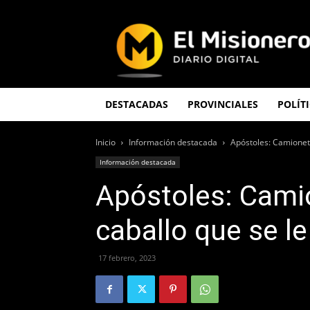
El
Misionero
DESTACADAS
PROVINCIALES
POLÍT
Inicio
Información destacada
Apóstoles: Camioneta
Información destacada
Apóstoles: Cami
caballo que se le
17 febrero, 2023