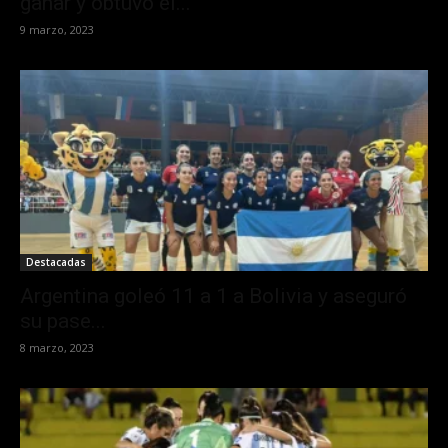
ganar y obtuvo el...
9 marzo, 2023
Destacadas
Argentina goleó 11 a 1 a Bolivia y aseguró
su pase...
8 marzo, 2023