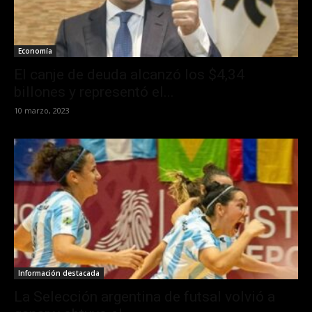
Economía
El canje de deuda alcanzó los $4,34
billones y representó el...
10 marzo, 2023
Información destacada
La Selección argentina de futsal volvió a