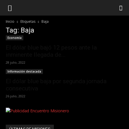
Inicio
Etiquetas
Baja
Tag: Baja
Economía
El dólar blue bajó 12 pesos ante la
inminente llegada de...
28 julio, 2022
Información destacada
El dólar blue baja por segunda jornada
consecutiva
26 julio, 2022