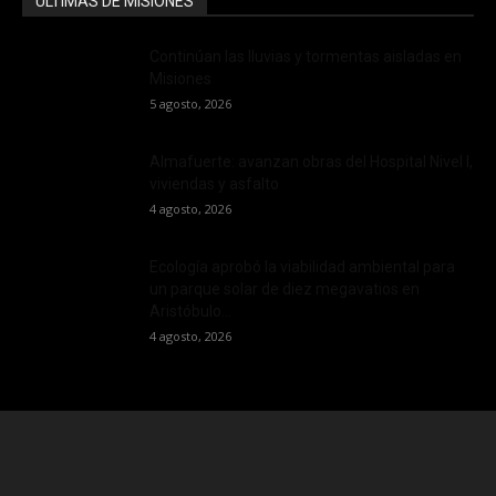
ÚLTIMAS DE MISIONES
Continúan las lluvias y tormentas aisladas en
Misiones
5 agosto, 2026
Almafuerte: avanzan obras del Hospital Nivel I,
viviendas y asfalto
4 agosto, 2026
Ecología aprobó la viabilidad ambiental para
un parque solar de diez megavatios en
Aristóbulo...
4 agosto, 2026