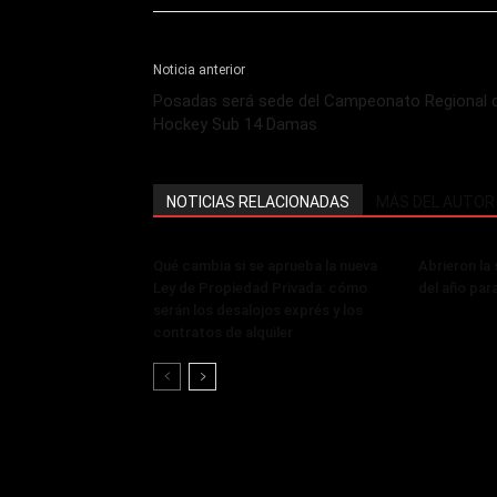
Noticia anterior
Posadas será sede del Campeonato Regional 
Hockey Sub 14 Damas
NOTICIAS RELACIONADAS
MÁS DEL AUTOR
Qué cambia si se aprueba la nueva
Abrieron la
Ley de Propiedad Privada: cómo
del año par
serán los desalojos exprés y los
contratos de alquiler