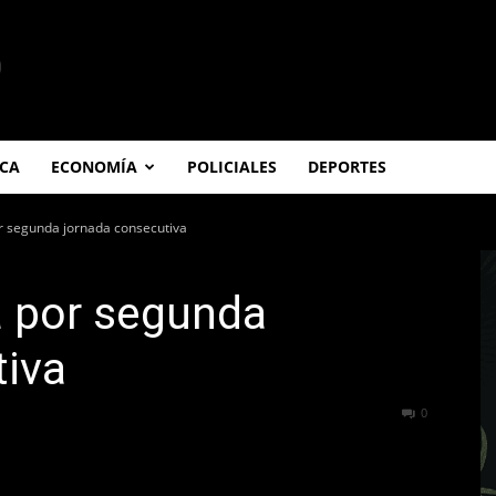
ICA
ECONOMÍA
POLICIALES
DEPORTES
or segunda jornada consecutiva
ja por segunda
tiva
460
0