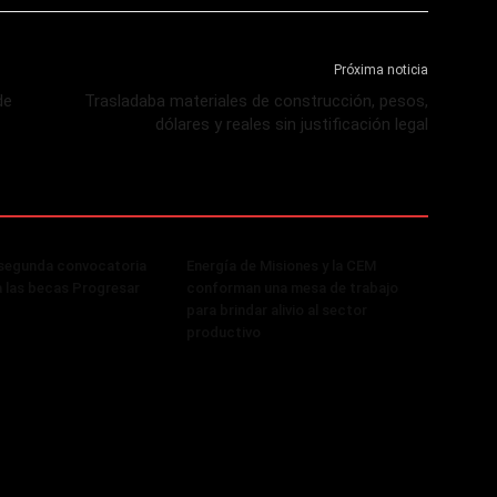
Próxima noticia
de
Trasladaba materiales de construcción, pesos,
dólares y reales sin justificación legal
 segunda convocatoria
Energía de Misiones y la CEM
a las becas Progresar
conforman una mesa de trabajo
para brindar alivio al sector
productivo