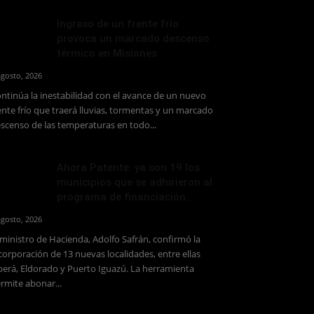
Ingreso de un frente frío
provoca un marcado descenso
térmico en Misiones
agosto, 2026
ntinúa la inestabilidad con el avance de un nuevo
ente frío que traerá lluvias, tormentas y un marcado
scenso de las temperaturas en todo...
Ahora Patente: ya son 19 los
municipios que se adhirieron al
programa de financiación...
agosto, 2026
 ministro de Hacienda, Adolfo Safrán, confirmó la
corporación de 13 nuevas localidades, entre ellas
erá, Eldorado y Puerto Iguazú. La herramienta
rmite abonar...