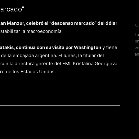
marcado”
 Juan Manzur, celebró el “descenso marcado” del dólar
6 
stabilizar la macroeconomía.
La
pr
Batakis, continua con su visita por Washington
y tiene
en
am
e la embajada argentina. El lunes, la titular del
on la directora gerente del FMI, Kristalina Georgieva
oro de los Estados Unidos.