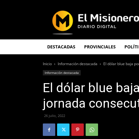
El
Misionero
DESTACADAS
PROVINCIALES
POLÍT
Inicio
Información destacada
El dólar blue baja p
Información destacada
El dólar blue ba
jornada consecu
26 julio, 2022