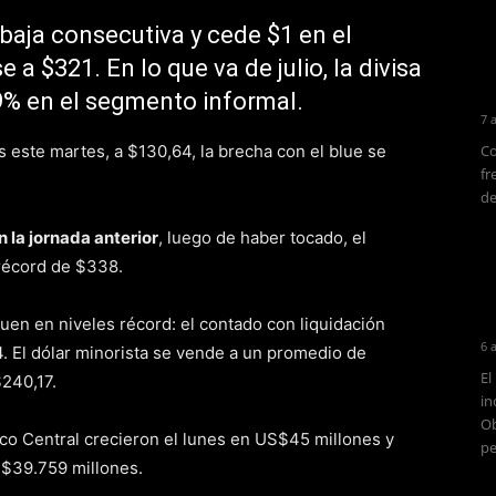
baja consecutiva y cede $1 en el
a $321. En lo que va de julio, la divisa
9% en el segmento informal.
7 
 este martes, a $130,64, la brecha con el blue se
Co
fr
de
n la jornada anterior
, luego de haber tocado, el
 récord de $338.
guen en niveles récord: el contado con liquidación
6 
. El dólar minorista se vende a un promedio de
El
$240,17.
in
Ob
nco Central crecieron el lunes en US$45 millones y
pe
S$39.759 millones.