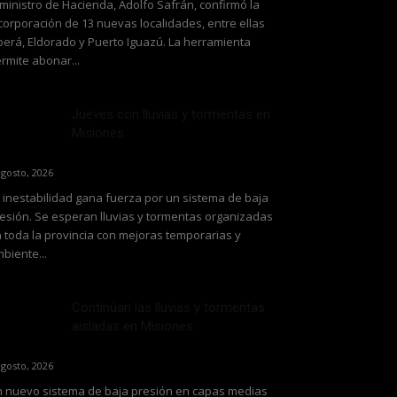
 ministro de Hacienda, Adolfo Safrán, confirmó la
corporación de 13 nuevas localidades, entre ellas
erá, Eldorado y Puerto Iguazú. La herramienta
rmite abonar...
Jueves con lluvias y tormentas en
Misiones
agosto, 2026
 inestabilidad gana fuerza por un sistema de baja
esión. Se esperan lluvias y tormentas organizadas
 toda la provincia con mejoras temporarias y
biente...
Continúan las lluvias y tormentas
aisladas en Misiones
agosto, 2026
 nuevo sistema de baja presión en capas medias