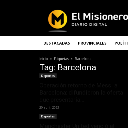
El
Misionero
DESTACADAS
PROVINCIALES
POLÍT
Inicio
Etiquetas
Barcelona
Tag: Barcelona
Deportes
Operación retorno de Messi a
Barcelona: difundieron la oferta
que presentaría...
20 abril, 2023
Deportes
Manchester United venció al