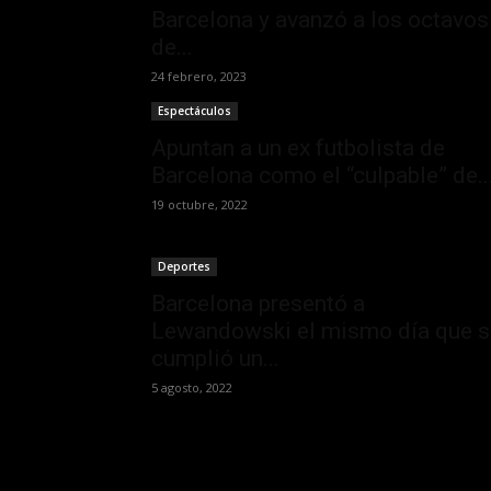
Barcelona y avanzó a los octavos
de...
24 febrero, 2023
Espectáculos
Apuntan a un ex futbolista de
Barcelona como el “culpable” de..
19 octubre, 2022
Deportes
Barcelona presentó a
Lewandowski el mismo día que s
cumplió un...
5 agosto, 2022