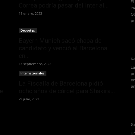
El
Correa podría pasar del Inter al...
in
16 enero, 2023
Ob
pe
Deportes
Bayern Munich sacó chapa de
.
candidato y venció al Barcelona
en...
6 
13 septiembre, 2022
La
pr
Internacionales
en
La Fiscalía de Barcelona pidió
am
e
ocho años de cárcel para Shakira...
29 julio, 2022
5 
Un