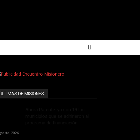
ÚLTIMAS DE MISIONES
Ahora Patente: ya son 19 los
municipios que se adhirieron al
programa de financiación...
agosto, 2026