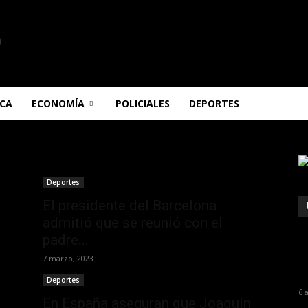
ICA
ECONOMÍA
POLICIALES
DEPORTES
Deportes
El presidente del Barcelona
admitió que se reunió con el
padre...
7 marzo, 2023
Deportes
6 
En España aseguran que Joaquín