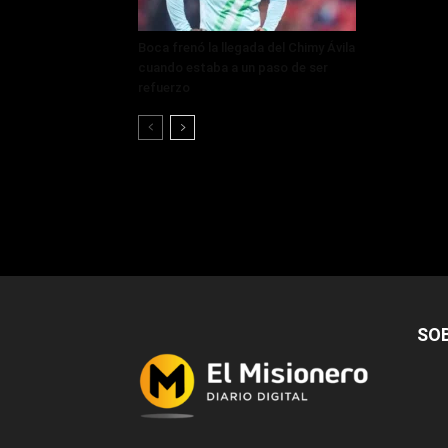
Boca frenó la llegada del Chimy Ávila
cuando estaba a un paso de ser
refuerzo
SO