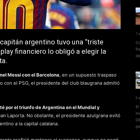
7 
capitán argentino tuvo una “triste
Co
fr
 play financiero lo obligó a elegir la
de
ta.
nel Messi con el Barcelona
, en un supuesto traspaso
o con el PSG, el presidente del club blaugrana admitió
6 
El
té por el triunfo de Argentina en el Mundial y
in
oan Laporta. No obstante, el presidente azulgrana evitó
Ob
ntino a la capital catalana.
pe
rigente prefirió mantener el suspenso, aunque no negó