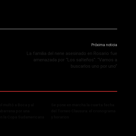
Próxima noticia
La familia del nene asesinado en Rosario fue
amenazada por “Los salteños”: “Vamos a
buscarlos uno por uno”
 multó a Boca y al
Se pone en marcha la cuarta fecha
abarrena por una
del Torneo Clausura: el cronograma
en la Copa Sudamericana
y horarios