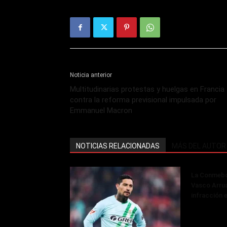
Noticia anterior
Multitudinarias protestas y huelgas en Francia
contra la reforma previsional impulsada por
Emmanuel Macron
NOTICIAS RELACIONADAS
MÁS DEL AUTOR
La Conmebol
Vasco Arru
infracción 