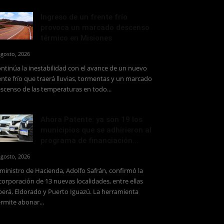
Ingreso de un frente frío
provoca un marcado descenso
térmico en Misiones
agosto, 2026
ntinúa la inestabilidad con el avance de un nuevo
ente frío que traerá lluvias, tormentas y un marcado
scenso de las temperaturas en todo...
Ahora Patente: ya son 19 los
municipios que se adhirieron al
programa de financiación...
agosto, 2026
 ministro de Hacienda, Adolfo Safrán, confirmó la
corporación de 13 nuevas localidades, entre ellas
erá, Eldorado y Puerto Iguazú. La herramienta
rmite abonar...