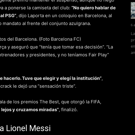
va a ponerse la camiseta del club:
“No quiero hablar de
 al PSG”
, dijo Laporta en un coloquio en Barcelona, al
 mandato al frente del conjunto azulgrana.
6 
La
pr
en
rça y aseguró que “tenía que tomar esa decisión”. “La
am
ntrenadores y presidentes, y no teníamos Fair Play”
hacerlo. Tuve que elegir y elegí la institución”
,
crack le dejó una “sensación triste”.
gala de los premios The Best, que otorgó la FIFA,
e lejos y cruzamos miradas”
, finalizó.
ra Lionel Messi