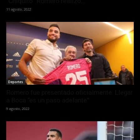
“Chiquito” Romero realizó...
11 agosto, 2022
Deportes
Romero fue presentado oficialmente: Llegar
a Boca “es un paso adelante”
9 agosto, 2022