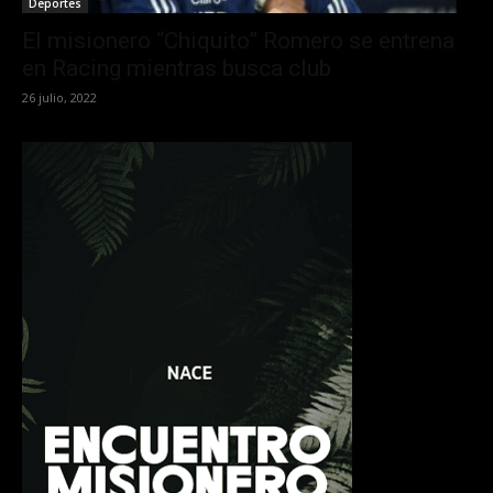
Deportes
El misionero “Chiquito” Romero se entrena
en Racing mientras busca club
26 julio, 2022