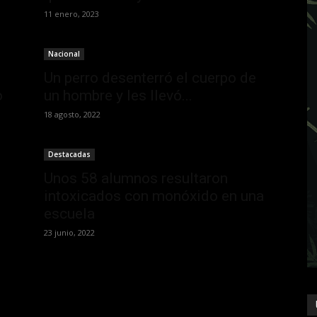
11 enero, 2023
Nacional
Un perro desenterró el cuerpo de
o
un hombre y les llevó...
18 agosto, 2022
Destacadas
Unos 58 alumnos resultaron
intoxicados con monóxido en una
escuela
23 junio, 2022