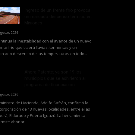
Ingreso de un frente frío provoca
un marcado descenso térmico en
Misiones
agosto, 2026
ntinúa la inestabilidad con el avance de un nuevo
ente frío que traerá lluvias, tormentas y un
rcado descenso de las temperaturas en todo...
Ahora Patente: ya son 19 los
municipios que se adhirieron al
programa de financiación...
agosto, 2026
 ministro de Hacienda, Adolfo Safrán, confirmó la
corporación de 13 nuevas localidades, entre ellas
erá, Eldorado y Puerto Iguazú. La herramienta
rmite abonar...