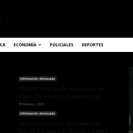
ICA
ECONOMÍA
POLICIALES
DEPORTES
Información destacada
Chubut: evacuaron a vecinos de
Lago Cholila por el avance del...
10 febrero, 2023
Información destacada
Un colectivo con 56 pasajeros
quedó varado y el chofer caminó...