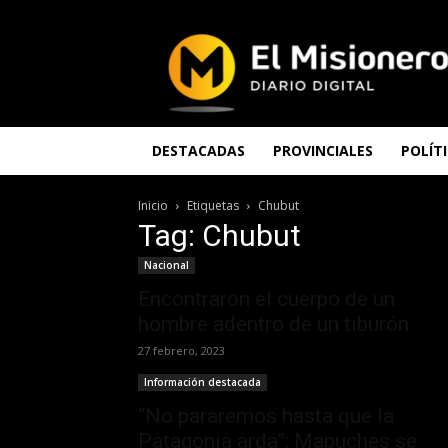
El
Misionero
DESTACADAS
PROVINCIALES
POLÍT
Inicio
Etiquetas
Chubut
Tag: Chubut
Nacional
Encontraron el cuerpo de un
hombre adentro de un tiburón
27 febrero, 2023
Información destacada
“No pararemos hasta que la
Patagonia arda”: Mapuches se