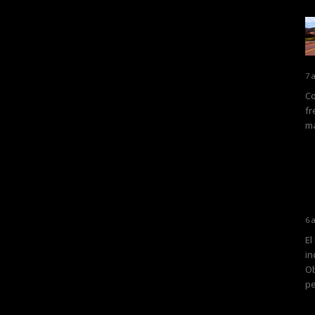
7 
Co
fr
ma
6 
El
in
Ob
pe