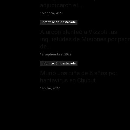
adjudicaron el...
16 enero, 2023
Información destacada
Alarcón planteó a Vizzoti las
inquietudes de Misiones por pag
de...
12 septiembre, 2022
Información destacada
Murió una niña de 8 años por
hantavirus en Chubut
14 julio, 2022