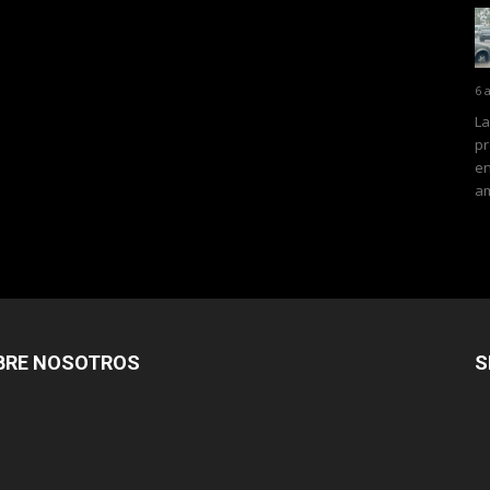
6 
La
pr
en
am
BRE NOSOTROS
S