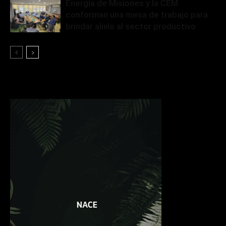
Energía de Misiones y la CEM
conforman una mesa de trabajo para
brindar alivio al sector productivo