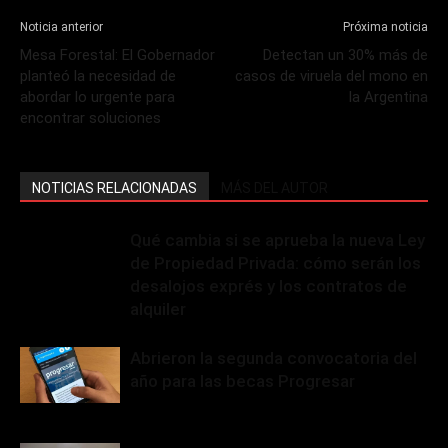
Noticia anterior
Próxima noticia
Mesa Forestal: El Gobernador
Detectan un 30% más de
planteó la necesidad de
casos de viruela del mono en
abordar lo urgente para
la Argentina
encontrar soluciones
NOTICIAS RELACIONADAS
MÁS DEL AUTOR
Qué cambia si se aprueba la nueva Ley
de Propiedad Privada: cómo serán los
desalojos exprés y los contratos de
alquiler
Abrieron la segunda convocatoria del
año para las becas Progresar