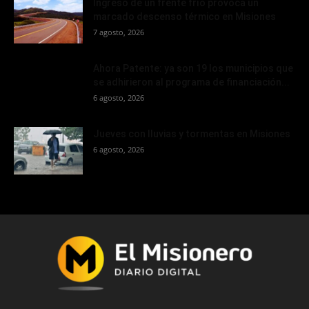
Ingreso de un frente frío provoca un
marcado descenso térmico en Misiones
7 agosto, 2026
Ahora Patente: ya son 19 los municipios que
se adhirieron al programa de financiación...
6 agosto, 2026
Jueves con lluvias y tormentas en Misiones
6 agosto, 2026