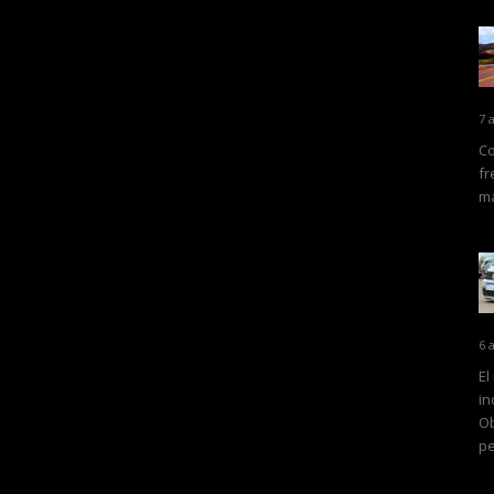
7 
Co
fr
ma
6 
El
in
Ob
pe