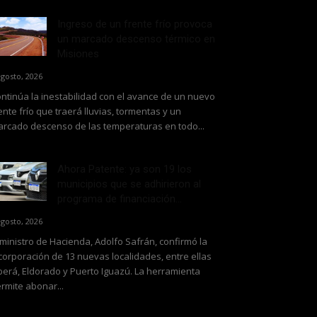
Ingreso de un frente frío provoca
un marcado descenso térmico en
Misiones
agosto, 2026
ntinúa la inestabilidad con el avance de un nuevo
ente frío que traerá lluvias, tormentas y un
rcado descenso de las temperaturas en todo...
Ahora Patente: ya son 19 los
municipios que se adhirieron al
programa de financiación...
agosto, 2026
 ministro de Hacienda, Adolfo Safrán, confirmó la
corporación de 13 nuevas localidades, entre ellas
erá, Eldorado y Puerto Iguazú. La herramienta
rmite abonar...