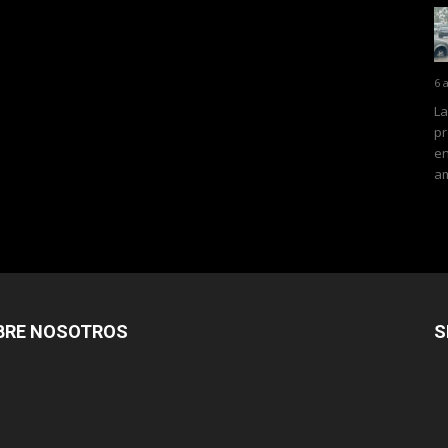
6 
La
pr
en
am
BRE NOSOTROS
S