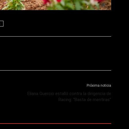
a
Próxima noticia
Eliana Guercio estalló contra la dirigencia de
Racing: “Basta de mentiras”