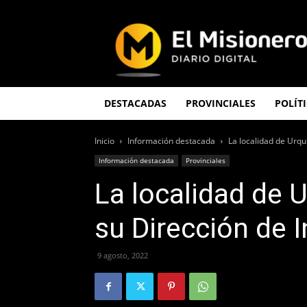
El
Misionero
DESTACADAS
PROVINCIALES
POLÍT
Inicio
Información destacada
La localidad de Urqu
Información destacada
Provinciales
La localidad de 
su Dirección de I
9 agosto, 2022