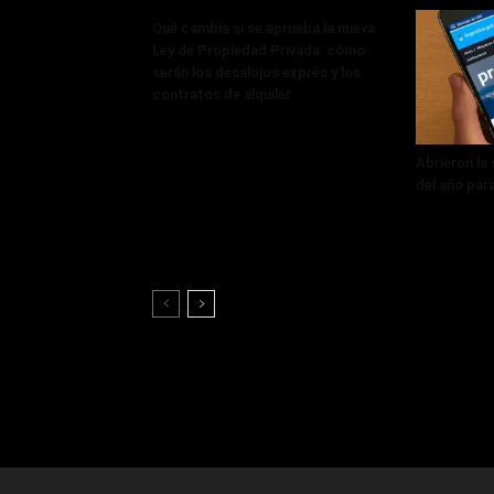
Qué cambia si se aprueba la nueva
Ley de Propiedad Privada: cómo
serán los desalojos exprés y los
contratos de alquiler
Abrieron la
del año par