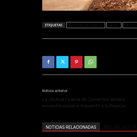
ETIQUETAS
Dirección de Infancia
Niños
Urquiz
Noticia anterior
La Justicia Federal de Corrientes declaró
inconstitucional el Impuesto a la Riqueza
NOTICIAS RELACIONADAS
MÁS DEL AUTOR