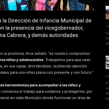
la Dirección de Infancia Municipal de
7 
on la presencia del vicegobernador,
Co
tima Cabrera, y demás autoridades
fr
de
 en la provincia, Arce señaló: “es nuestro compromiso
ros niños y adolescentes
. Trabajamos para que sean
a, en sus casas, divirtiéndose, recibiendo atención
tales para una niñez plena con presente y con futuro.”
6 
El
más herramientas para acompañar a las niñez y
in
e comienza el trabajo para cuidarlos y protegerlos, por
Ob
ance en cada Municipio donde funcionan un área de
pe