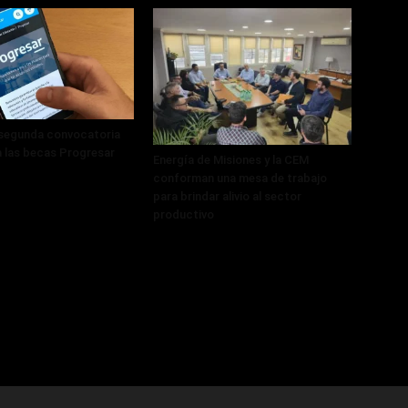
 segunda convocatoria
a las becas Progresar
Energía de Misiones y la CEM
conforman una mesa de trabajo
para brindar alivio al sector
productivo