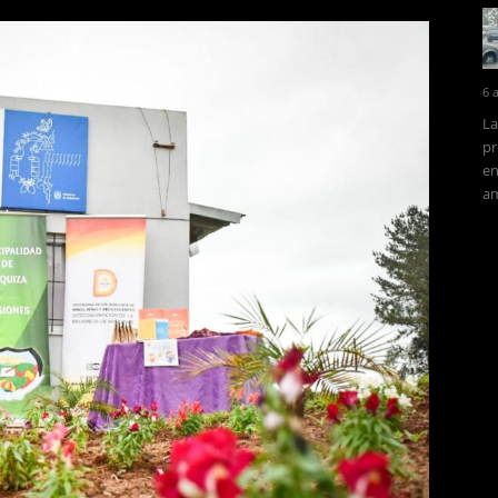
6 
La
pr
en
am