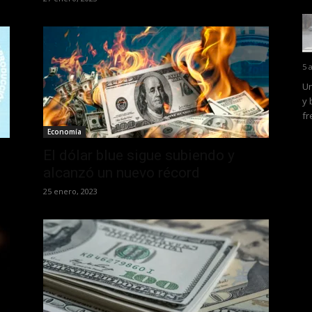
5 
Un
y 
fr
Economía
El dólar blue sigue subiendo y
alcanzó un nuevo récord
25 enero, 2023