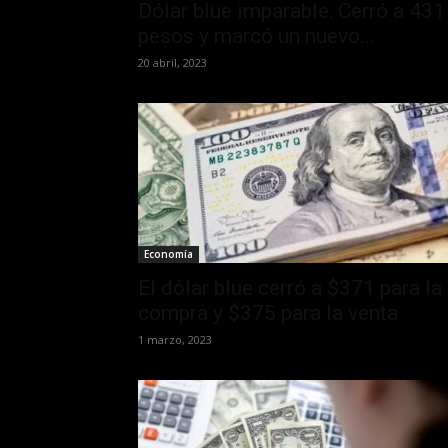
Dólar blue imparable: Cerró a 431
pesos y marcó un nuevo...
20 abril, 2023
Economía
El dólar blue cerró a $371 para la
compra y $375 para la venta
1 marzo, 2023