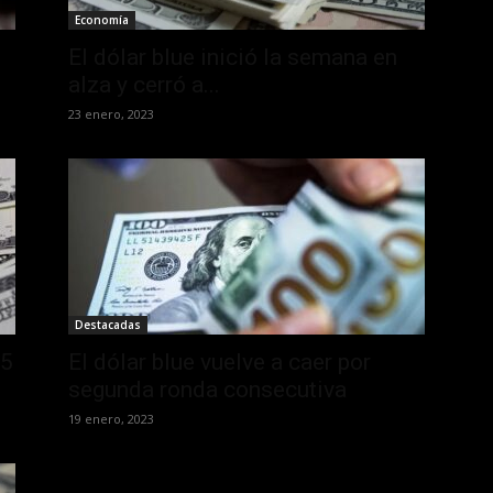
Economía
El dólar blue inició la semana en
alza y cerró a...
23 enero, 2023
Destacadas
75
El dólar blue vuelve a caer por
segunda ronda consecutiva
19 enero, 2023