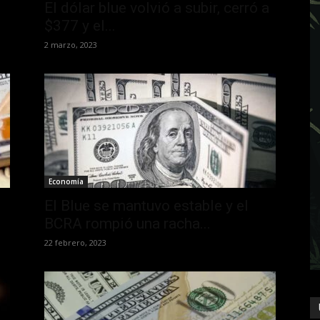
El dólar blue volvió a subir, cerró a
$377 y el...
2 marzo, 2023
Economía
El Blue se mantuvo estable y el
BCRA rompió una racha...
22 febrero, 2023