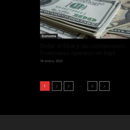
Economía
Dólar: el blue y las cotizaciones
financieras operaron en baja
18 enero, 2023
...
1
2
3
6