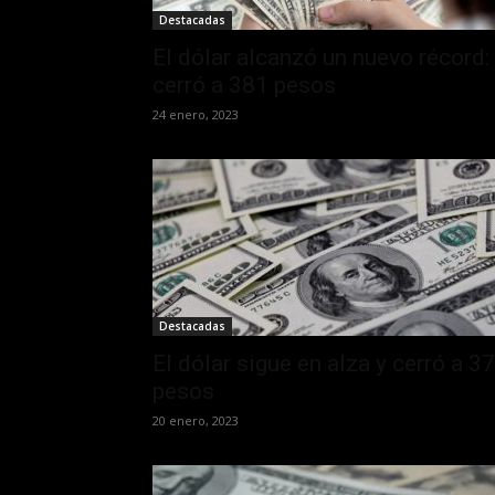
Destacadas
El dólar alcanzó un nuevo récord:
cerró a 381 pesos
24 enero, 2023
Destacadas
El dólar sigue en alza y cerró a 3
pesos
20 enero, 2023