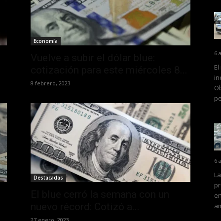
Economía
6 
Vuelve a subir el dólar blue:
El
cotización para este miércoles 8...
in
8 febrero, 2023
Ob
pe
6 
La
Destacadas
pr
El blue cerró la semana con un
en
nuevo récord: Cotizó a...
am
27 enero, 2023