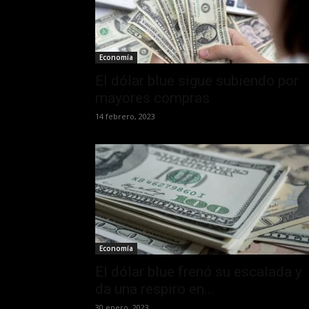
Economía
El dólar blue sigue subiendo por
mayores compras
14 febrero, 2023
Economía
El dólar blue frenó su escalada y
da una respiro en...
30 enero, 2023