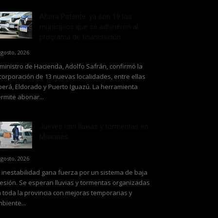
Ahora Patente: ya son 19 los
municipios que se adhirieron al
programa de financiación...
agosto, 2026
 ministro de Hacienda, Adolfo Safrán, confirmó la
corporación de 13 nuevas localidades, entre ellas
erá, Eldorado y Puerto Iguazú. La herramienta
rmite abonar...
Jueves con lluvias y tormentas en
Misiones
agosto, 2026
 inestabilidad gana fuerza por un sistema de baja
esión. Se esperan lluvias y tormentas organizadas
 toda la provincia con mejoras temporarias y
biente...