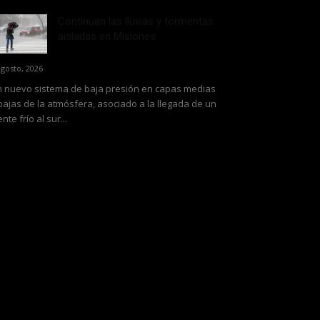
Continúan las lluvias y tormentas
aisladas en Misiones
agosto, 2026
 nuevo sistema de baja presión en capas medias
bajas de la atmósfera, asociado a la llegada de un
ente frío al sur...