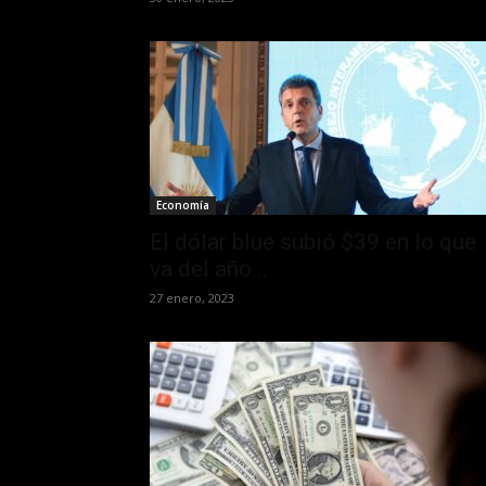
Economía
El dólar blue subió $39 en lo que
va del año...
27 enero, 2023