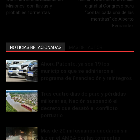
Misiones, con lluvias y
digital al Congreso para
probables tormentas
“contar cada una de las
mentiras” de Alberto
Fernández
NOTICIAS RELACIONADAS
MÁS DEL AUTOR
Ahora Patente: ya son 19 los
municipios que se adhirieron al
programa de financiación y reintegros
Tras cuatro días de paro y pérdidas
millonarias, Nación suspendió el
decreto que desató el conflicto
portuario
Más de 20 mil usuarios quedaron sin
luz en el AMBA por las tormentas