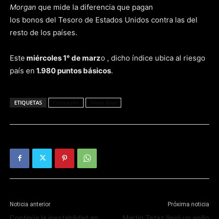
Morgan
que mide la diferencia que pagan
los bonos del Tesoro de Estados Unidos contra las del
resto de los países.
Este
miércoles 1° de marz
o , dicho índice ubica al riesgo
país en
1.980 puntos básicos
.
ETIQUETAS
Cotización
Dólar Blue
Noticia anterior
Próxima noticia
Continúa la inestabilidad en
Martín Tetaz llevó un anillo