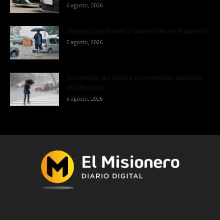
6 agosto, 2026
Jueves con lluvias y tormentas en Misiones
6 agosto, 2026
Continúan las lluvias y tormentas aisladas
en Misiones
5 agosto, 2026