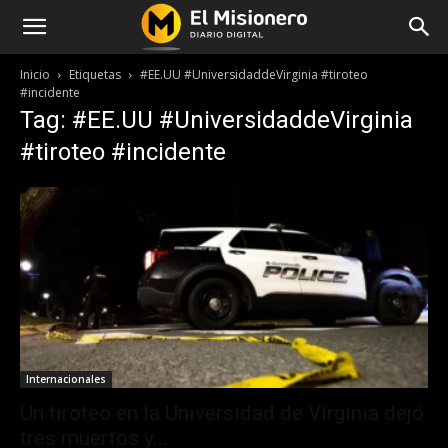
Inicio
Etiquetas
#EE.UU #UniversidaddeVirginia #tiroteo
#incidente
Tag: #EE.UU #UniversidaddeVirginia
#tiroteo #incidente
Internacionales
Un tiroteo en la Universidad de Virginia dejó
tres muertos y...