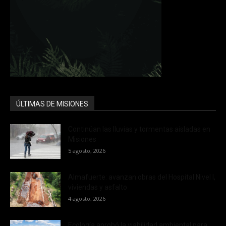
ÚLTIMAS DE MISIONES
Continúan las lluvias y tormentas aisladas en
Misiones
5 agosto, 2026
Almafuerte: avanzan obras del Hospital Nivel I,
viviendas y asfalto
4 agosto, 2026
Ecología aprobó la viabilidad ambiental para