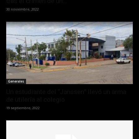
tras el crimen de un...
30 noviembre, 2022
Generales
Un estudiante del “Janssen” llevó un arma
de utilería al colegio
19 septiembre, 2022