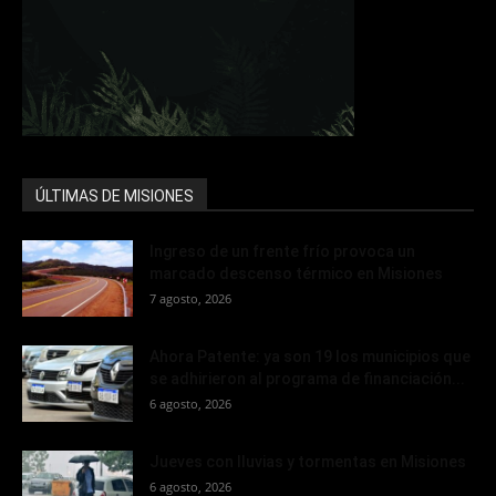
ÚLTIMAS DE MISIONES
Ingreso de un frente frío provoca un
marcado descenso térmico en Misiones
7 agosto, 2026
Ahora Patente: ya son 19 los municipios que
se adhirieron al programa de financiación...
6 agosto, 2026
Jueves con lluvias y tormentas en Misiones
6 agosto, 2026