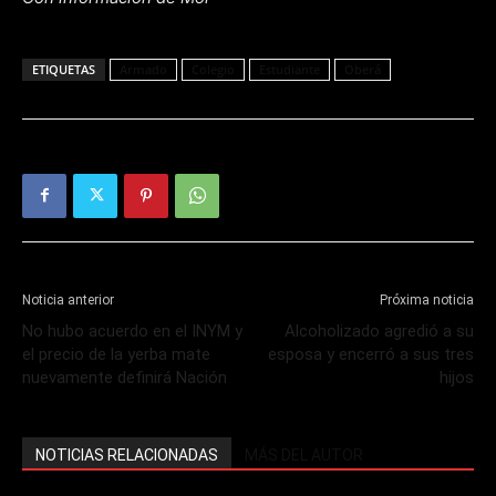
ETIQUETAS
Armado
Colegio
Estudiante
Oberá
Noticia anterior
Próxima noticia
No hubo acuerdo en el INYM y
Alcoholizado agredió a su
el precio de la yerba mate
esposa y encerró a sus tres
nuevamente definirá Nación
hijos
NOTICIAS RELACIONADAS
MÁS DEL AUTOR