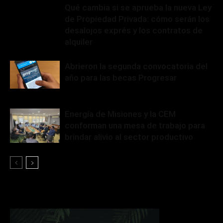
Qué cambia si se aprueba la nueva Ley
de Propiedad Privada: cómo serán los
desalojos exprés y los contratos de
alquiler
Abrieron la segunda convocatoria del
año para las becas Progresar
Energía de Misiones y la CEM
conforman una mesa de trabajo para
brindar alivio al sector productivo