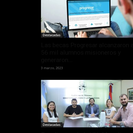
Destacadas
Las becas Progresar alcanzaron 
56 mil alumnos misioneros y
generaron...
3 marzo, 2023
Destacadas