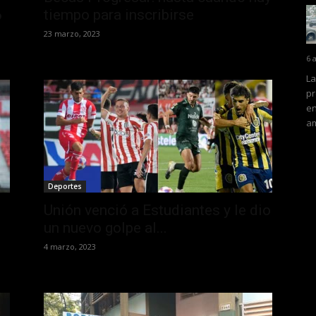
6
tiempo para inscribirse
23 marzo, 2023
6 
La
pr
en
am
Deportes
Unión venció a Estudiantes y le dio
un nuevo golpe al...
4 marzo, 2023