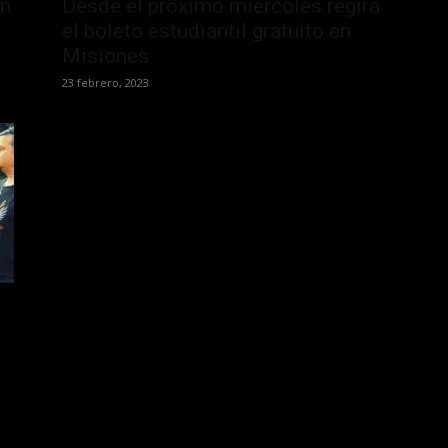
án
Desde el próximo miércoles regirá
el boleto estudiantil gratuito en
Misiones
23 febrero, 2023