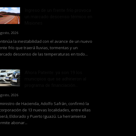
Ingreso de un frente frío provoca
un marcado descenso térmico en
Misiones
agosto, 2026
ntinúa la inestabilidad con el avance de un nuevo
ente frío que traerá lluvias, tormentas y un
rcado descenso de las temperaturas en todo...
Ahora Patente: ya son 19 los
municipios que se adhirieron al
programa de financiación...
agosto, 2026
 ministro de Hacienda, Adolfo Safrán, confirmó la
corporación de 13 nuevas localidades, entre ellas
erá, Eldorado y Puerto Iguazú. La herramienta
rmite abonar...