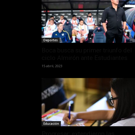
Deportes
Boca busca su primer triunfo del
ciclo Almirón ante Estudiantes
15 abril, 2023
Educación
Progresar: extendieron las