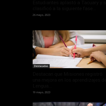
Estudiantes aplastó a Tacuary y 
clasificó a la siguiente fase...
26 mayo, 2023
Destacadas
Destacan que Misiones registró
una mejora en los aprendizajes d
Lengua...
19 mayo, 2023