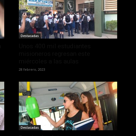
Destacadas
a
Unos 400 mil estudiantes
misioneros regresan este
miércoles a las aulas
28 febrero, 2023
Destacadas