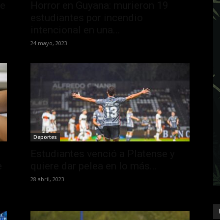
se
Horror en Guyana: murieron 19
estudiantes por incendio
intencional en una...
24 mayo, 2023
Deportes
Estudiantes venció a Platense y
e
quiere dar pelea en lo más...
28 abril, 2023