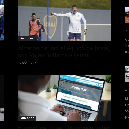
7 
Deportes
Co
fr
Almirón definió el equipo de Boca,
ma
con Valentín Barco y varias...
14 abril, 2023
6 
El
in
Ob
pe
Educación
Becas Progresar: hasta cuándo hay