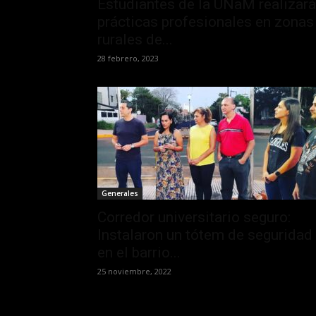
Estudiantes de la UNaM realizar
prácticas profesionales en zonas
rurales de...
28 febrero, 2023
Generales
Corredor universitario seguro:
Instalaron un tótem de seguridad
en el barrio...
25 noviembre, 2022