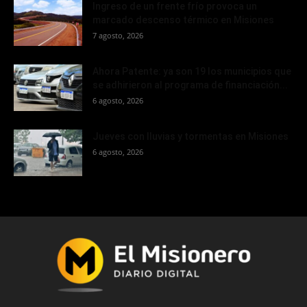
Ingreso de un frente frío provoca un
marcado descenso térmico en Misiones
7 agosto, 2026
Ahora Patente: ya son 19 los municipios que
se adhirieron al programa de financiación...
6 agosto, 2026
Jueves con lluvias y tormentas en Misiones
6 agosto, 2026