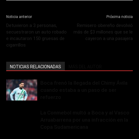
Noticia anterior
Próxima noticia
Detuvieron a 3 personas,
Remisero obereño devolvió
secuestraron un auto robado
más de $3 millones que se le
e incautaron 150 gruesas de
cayeron a una pasajera
cigarrillos
NOTICIAS RELACIONADAS
MÁS DEL AUTOR
Boca frenó la llegada del Chimy Ávila
cuando estaba a un paso de ser
refuerzo
La Conmebol multó a Boca y al Vasco
Arruabarrena por una infracción en la
Copa Sudamericana