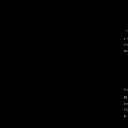
7 
Co
fr
ma
6 
El
in
Ob
pe