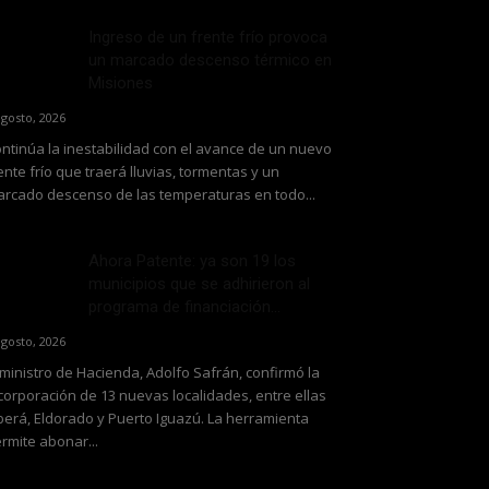
Ingreso de un frente frío provoca
un marcado descenso térmico en
Misiones
agosto, 2026
ntinúa la inestabilidad con el avance de un nuevo
ente frío que traerá lluvias, tormentas y un
rcado descenso de las temperaturas en todo...
Ahora Patente: ya son 19 los
municipios que se adhirieron al
programa de financiación...
agosto, 2026
 ministro de Hacienda, Adolfo Safrán, confirmó la
corporación de 13 nuevas localidades, entre ellas
erá, Eldorado y Puerto Iguazú. La herramienta
rmite abonar...