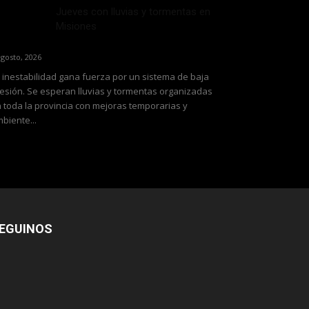
Jueves con lluvias y tormentas en
Misiones
agosto, 2026
 inestabilidad gana fuerza por un sistema de baja
esión. Se esperan lluvias y tormentas organizadas
 toda la provincia con mejoras temporarias y
biente...
EGUINOS