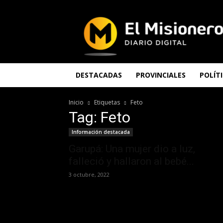
El
Misionero
DESTACADAS
PROVINCIALES
POLÍT
Inicio
Etiquetas
Feto
Tag: Feto
Información destacada
Garupá: Una mujer dio a luz,
falleció y hallaron al bebé...
3 octubre, 2022