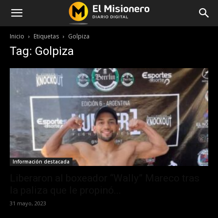
Inicio
Etiquetas
Golpiza
Tag: Golpiza
Información destacada
Liberaron al boxeador “Wally” Mareco tras
la paliza que le propinó...
31 mayo, 2023