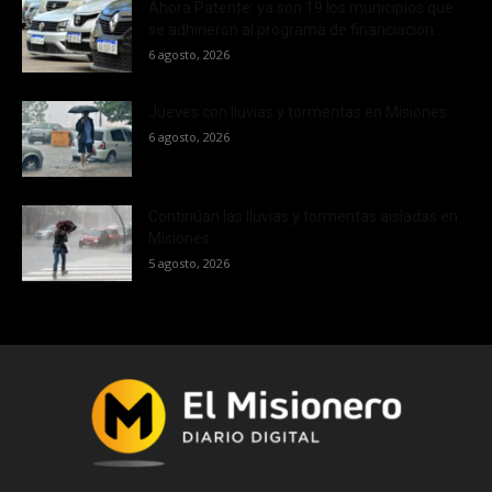
Ahora Patente: ya son 19 los municipios que
se adhirieron al programa de financiación...
6 agosto, 2026
Jueves con lluvias y tormentas en Misiones
6 agosto, 2026
Continúan las lluvias y tormentas aisladas en
Misiones
5 agosto, 2026