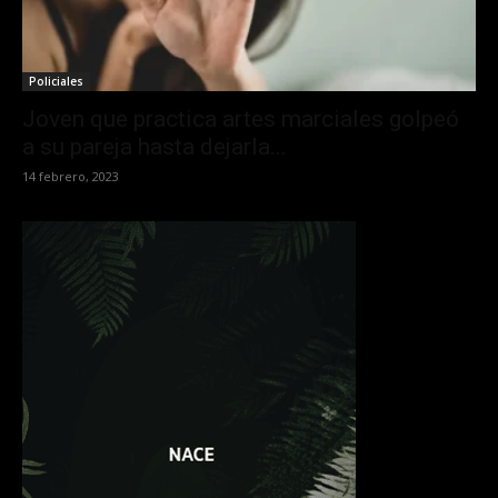
Policiales
Joven que practica artes marciales golpeó
a su pareja hasta dejarla...
14 febrero, 2023