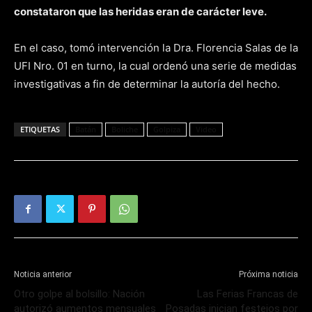
constataron que las heridas eran de carácter leve.
En el caso, tomó intervención la Dra. Florencia Salas de la
UFI Nro. 01 en turno, la cual ordenó una serie de medidas
investigativas a fin de determinar la autoría del hecho.
ETIQUETAS
Batán
Boliche
Golpiza
Video
Noticia anterior
Próxima noticia
Otro golpe al bolsillo: Nación
Las Ferias Francas de
autorizó aumentos mensuales
Posadas inician festejos por