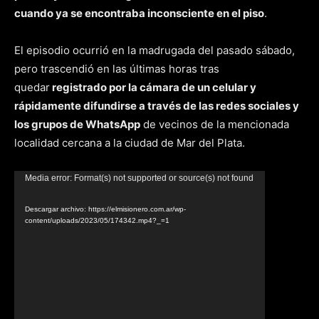
cuando ya se encontraba inconsciente en el piso
.
El episodio ocurrió en la madrugada del pasado sábado,
pero trascendió en las últimas horas tras
quedar
registrado por la cámara de un celular y
rápidamente difundirse a través de las redes sociales y
los grupos de WhatsApp
de vecinos de la mencionada
localidad cercana a la ciudad de Mar del Plata.
Reproductor
Media error: Format(s) not supported or source(s) not found
de
Descargar archivo: https://elmisionero.com.ar/wp-
video
content/uploads/2023/05/174342.mp4?_=1