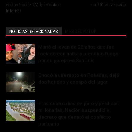
en tarifas de TV, telefonía e
su 25° aniversario
Internet
NOTICIAS RELACIONADAS
MÁS DEL AUTOR
Murió el joven de 22 años que fue
rociado con nafta y prendido fuego
por su pareja en San Luis
Chocó a una moto en Posadas, dejó
dos heridos y escapó del lugar.
Tras cuatro días de paro y pérdidas
millonarias, Nación suspendió el
decreto que desató el conflicto
portuario