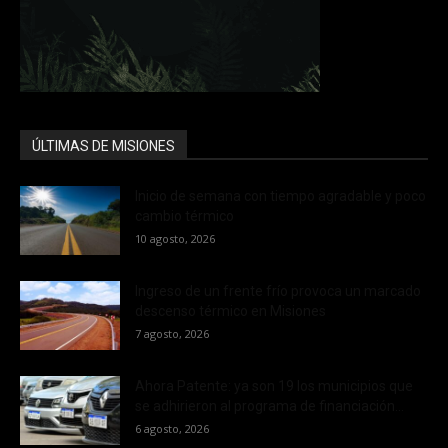
ÚLTIMAS DE MISIONES
Inicio de semana con tiempo agradable y poco
cambio térmico
10 agosto, 2026
Ingreso de un frente frío provoca un marcado
descenso térmico en Misiones
7 agosto, 2026
Ahora Patente: ya son 19 los municipios que
se adhirieron al programa de financiación...
6 agosto, 2026