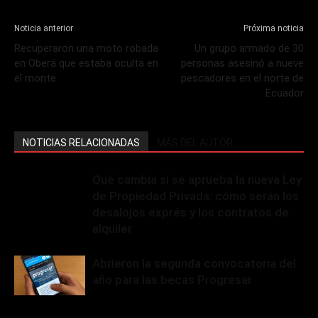
Noticia anterior
Próxima noticia
Recuperaron una moto robada
Un grupo armado de 30
en Oberá que estaba oculta en
personas asesinó a nueve
el monte
pescadores en el norte de
Ecuador
NOTICIAS RELACIONADAS
MÁS DEL AUTOR
Qué cambia si se aprueba la nueva Ley
de Propiedad Privada: cómo serán los
desalojos exprés y los contratos de
alquiler
Abrieron la segunda convocatoria del
año para las becas Progresar