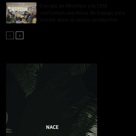
Energía de Misiones y la CEM
conforman una mesa de trabajo para
brindar alivio al sector productivo