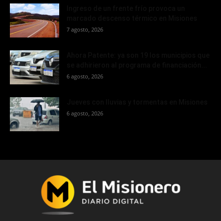
Ingreso de un frente frío provoca un
marcado descenso térmico en Misiones
7 agosto, 2026
Ahora Patente: ya son 19 los municipios que
se adhirieron al programa de financiación...
6 agosto, 2026
Jueves con lluvias y tormentas en Misiones
6 agosto, 2026