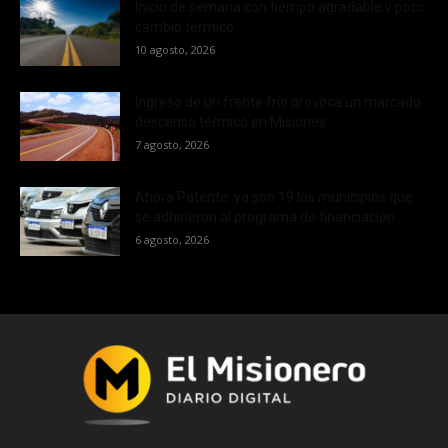
Inicio de semana con tiempo agradable y poco
cambio térmico
10 agosto, 2026
Ingreso de un frente frío provoca un marcado
descenso térmico en Misiones
7 agosto, 2026
Ahora Patente: ya son 19 los municipios que
se adhirieron al programa de financiación...
6 agosto, 2026