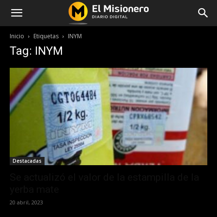
Inicio
Etiquetas
INYM
Tag: INYM
Destacadas
Se actualizó el valor de la estampilla de la
yerba mate
20 abril, 2023