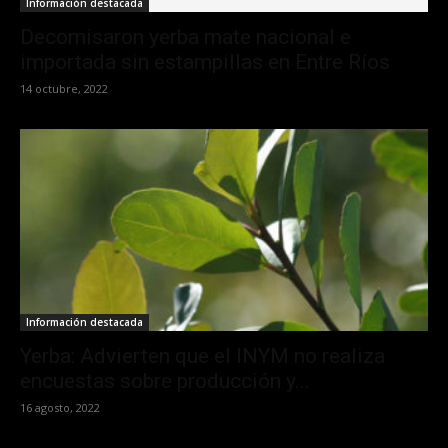
Información destacada
Decomisaron yerba mate nacional e
importada sin estampillas en Entre Ríos
14 octubre, 2022
Información destacada
Yerba: Advierten que el INYM no realiza
encuestas sobre producción y...
16 agosto, 2022