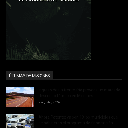
ÚLTIMAS DE MISIONES
Ingreso de un frente frío provoca un marcado
descenso térmico en Misiones
7 agosto, 2026
Ahora Patente: ya son 19 los municipios que
se adhirieron al programa de financiación...