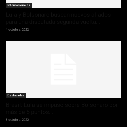
Internacionales
Lula y Bolsonaro buscan nuevos aliados
para una disputada segunda vuelta...
4 octubre, 2022
Destacadas
Brasil: Lula se impuso sobre Bolsonaro por
más de 5 puntos...
3 octubre, 2022