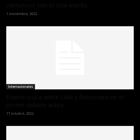
comunicó con el vice electo...
1 noviembre, 2022
Internacionales
Fuerte cruce entre Lula y Bolsonaro en el
primer debate antes...
17 octubre, 2022