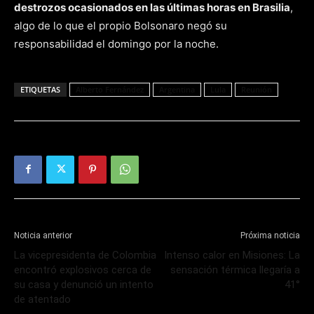
destrozos ocasionados en las últimas horas en Brasilia
,
algo de lo que el propio Bolsonaro negó su
responsabilidad el domingo por la noche.
ETIQUETAS
Alberto Fernández
Argentina
Lula
Reunión
Noticia anterior
Próxima noticia
La vicepresidenta de Colombia
Intenso calor en Misiones: La
encontró explosivos cerca de
sensación térmica llegaría a
su casa y denunció un intento
41°
de atentado