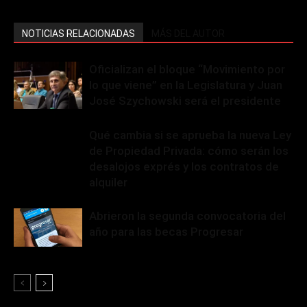
NOTICIAS RELACIONADAS
MÁS DEL AUTOR
Oficializan el bloque “Movimiento por
lo que viene” en la Legislatura y Juan
José Szychowski será el presidente
Qué cambia si se aprueba la nueva Ley
de Propiedad Privada: cómo serán los
desalojos exprés y los contratos de
alquiler
Abrieron la segunda convocatoria del
año para las becas Progresar