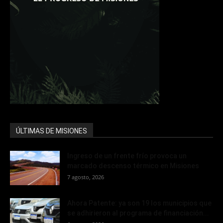
ÚLTIMAS DE MISIONES
Ingreso de un frente frío provoca un
marcado descenso térmico en Misiones
7 agosto, 2026
Ahora Patente: ya son 19 los municipios que
se adhirieron al programa de financiación...