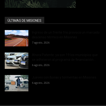
ÚLTIMAS DE MISIONES
Ingreso de un frente frío provoca un marcado
descenso térmico en Misiones
7 agosto, 2026
Ahora Patente: ya son 19 los municipios que
se adhirieron al programa de financiación...
6 agosto, 2026
Jueves con lluvias y tormentas en Misiones
6 agosto, 2026