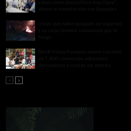
salud como una política muy clara”,
afirmó el ministro Héctor González
Creyó que había apagado un cigarrillo
y su casa terminó consumida por el
fuego
Black Friday Posadas vuelve con más
de 1.400 comercios adheridos,
descuentos y cuotas sin interés