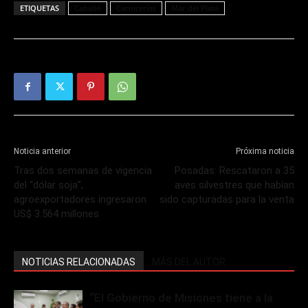
ETIQUETAS
Caballo
Carnicerías
Mar del Plata
Noticia anterior
Próxima noticia
Tras dos semanas de vigencia
Posadas: Rescataron a 35
del “dólar soja”,
aves silvestres que habían
agroexportadores ingresaron
sido capturadas para la venta
US$ 3.564 millones
NOTICIAS RELACIONADAS
MÁS DEL AUTOR
“El Gobierno de Misiones tiene a la