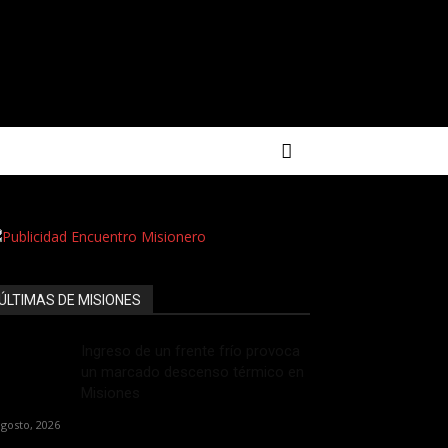
ÚLTIMAS DE MISIONES
Ingreso de un frente frío provoca
un marcado descenso térmico en
Misiones
agosto, 2026