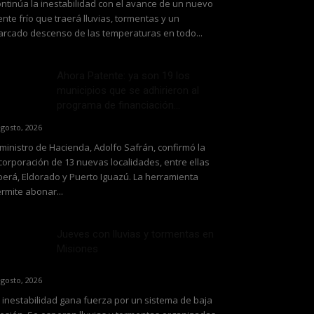
ntinúa la inestabilidad con el avance de un nuevo
ente frío que traerá lluvias, tormentas y un
rcado descenso de las temperaturas en todo...
Ahora Patente: ya son 19 los
municipios que se adhirieron al
programa de financiación...
agosto, 2026
 ministro de Hacienda, Adolfo Safrán, confirmó la
corporación de 13 nuevas localidades, entre ellas
erá, Eldorado y Puerto Iguazú. La herramienta
rmite abonar...
Jueves con lluvias y tormentas en
Misiones
agosto, 2026
 inestabilidad gana fuerza por un sistema de baja