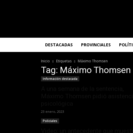
El
Misionero
DESTACADAS
PROVINCIALES
POLÍT
Inicio
Etiquetas
Máximo Thomsen
Tag: Máximo Thomsen
Información destacada
A una semana de la sentencia,
Máximo Thomsen pidió asistenc
psicológica
23 enero, 2023
Policiales
Video: un antecedente que muest