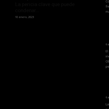
Co
La pericia clave que puede
fr
condenar...
ma
10 enero, 2023
6 
El
in
Ob
pe
6 
La