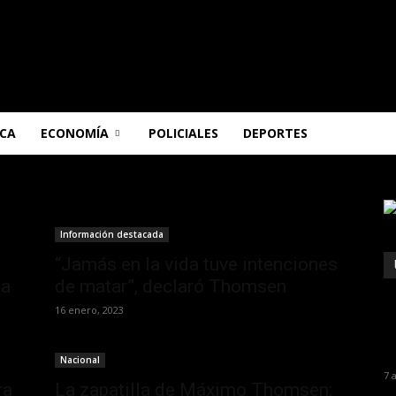
ICA
ECONOMÍA
POLICIALES
DEPORTES
Información destacada
“Jamás en la vida tuve intenciones
ia
de matar”, declaró Thomsen
16 enero, 2023
Nacional
7 
ra
La zapatilla de Máximo Thomsen: