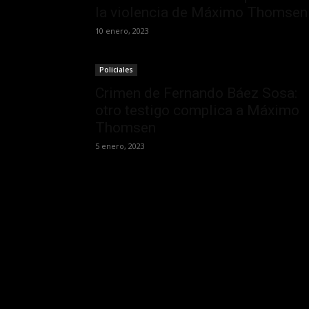
la violencia de Máximo Thomsen
10 enero, 2023
Policiales
Crimen de Fernando Báez Sosa:
otro testigo complica a Máximo
Thomsen
5 enero, 2023