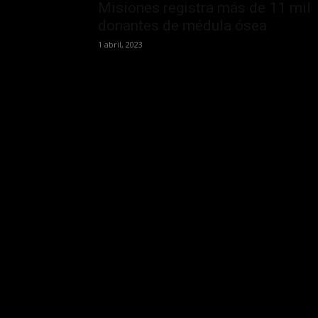
Misiones registra más de 11 mil
donantes de médula ósea
1 abril, 2023