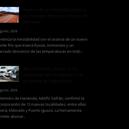
Ingreso de un frente frío provoca
un marcado descenso térmico en
Misiones
agosto, 2026
ntinúa la inestabilidad con el avance de un nuevo
ente frío que traerá lluvias, tormentas y un
rcado descenso de las temperaturas en todo...
Ahora Patente: ya son 19 los
municipios que se adhirieron al
programa de financiación...
agosto, 2026
 ministro de Hacienda, Adolfo Safrán, confirmó la
corporación de 13 nuevas localidades, entre ellas
erá, Eldorado y Puerto Iguazú. La herramienta
rmite abonar...