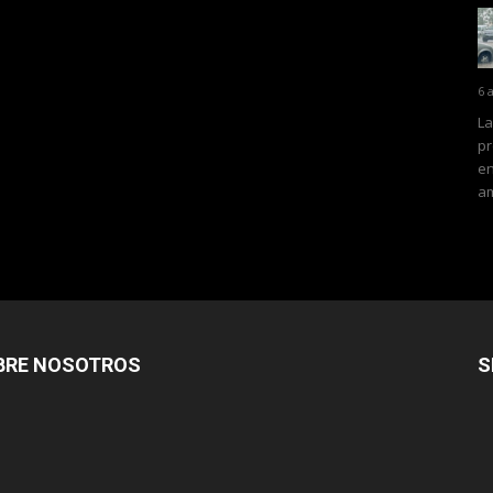
6 
La
pr
en
am
BRE NOSOTROS
S