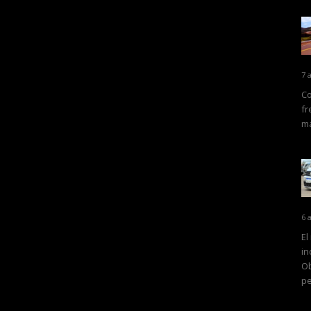
7 
Co
fr
ma
6 
El
in
Ob
pe