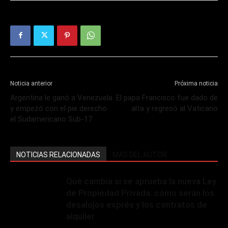
Noticia anterior
Próxima noticia
Argentina le ganó a Venezuela
El papa Francisco fue dado de
y empezó con el pie derecho
alta y regresó al Vaticano
el Sudamericano Sub-17
NOTICIAS RELACIONADAS
MÁS DEL AUTOR
Qué cambia si se aprueba la nueva Ley
de Propiedad Privada: cómo serán los
desalojos exprés y los contratos de
alquiler