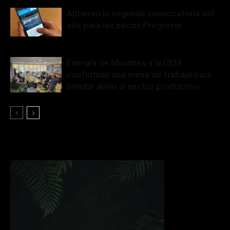
Abrieron la segunda convocatoria del
año para las becas Progresar
Energía de Misiones y la CEM
conforman una mesa de trabajo para
brindar alivio al sector productivo