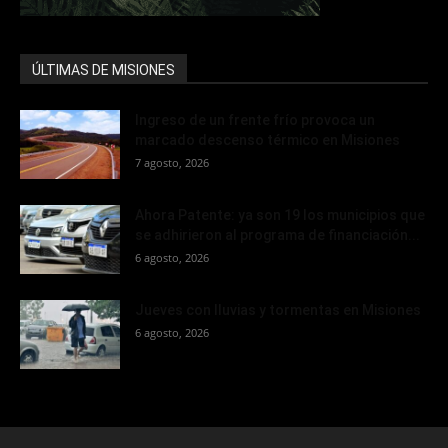
ÚLTIMAS DE MISIONES
Ingreso de un frente frío provoca un
marcado descenso térmico en Misiones
7 agosto, 2026
Ahora Patente: ya son 19 los municipios que
se adhirieron al programa de financiación...
6 agosto, 2026
Jueves con lluvias y tormentas en Misiones
6 agosto, 2026