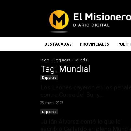
El
Misionero
DESTACADAS
PROVINCIALES
POLÍT
Inicio
Etiquetas
Mundial
Tag: Mundial
Deportes
Los Leones cayeron en los penal
contra Corea del Sur y...
23 enero, 2023
Deportes
Julián Álvarez contó lo que le
escribió Gallardo en pleno Mundi