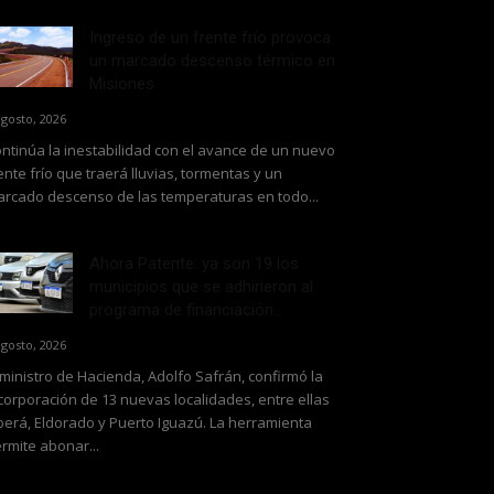
Ingreso de un frente frío provoca
un marcado descenso térmico en
Misiones
agosto, 2026
ntinúa la inestabilidad con el avance de un nuevo
ente frío que traerá lluvias, tormentas y un
rcado descenso de las temperaturas en todo...
Ahora Patente: ya son 19 los
municipios que se adhirieron al
programa de financiación...
agosto, 2026
 ministro de Hacienda, Adolfo Safrán, confirmó la
corporación de 13 nuevas localidades, entre ellas
erá, Eldorado y Puerto Iguazú. La herramienta
rmite abonar...