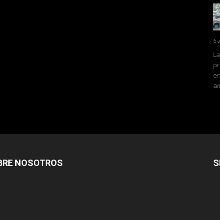
6 
La
pr
en
am
BRE NOSOTROS
S