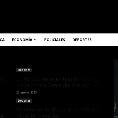
ICA
ECONOMÍA
POLICIALES
DEPORTES
Deportes
es
La Selección argentina de hockey
juega contra Corea del Sur por...
23 enero, 2023
Deportes
El mensaje de Messi a un mes del
al
título Mundial de...