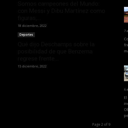
Somos campeones del Mundo:
con Messi y Dibu Martínez como
figuras,...
18 diciembre, 2022
7 
Deportes
Co
Qué dijo Deschamps sobre la
fr
posibilidad de que Benzema
ma
regrese frente...
15 diciembre, 2022
l
6 
El
in
Ob
pe
Page 2 of 9