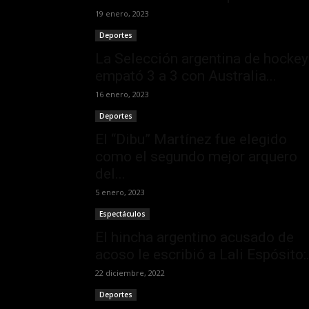
19 enero, 2023
Deportes
La Selección argentina de hockey
empató 3 a 3 con Australia...
16 enero, 2023
Deportes
El “Dibu” Martínez fue elegido
como el segundo mejor arquero
del...
5 enero, 2023
Espectáculos
El hincha argentino acusado de
acoso le escribió a Lali Espósito:.
22 diciembre, 2022
Deportes