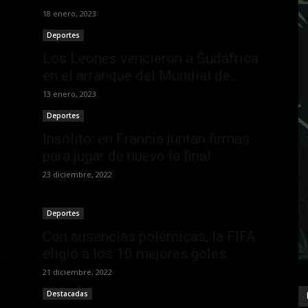
18 enero, 2023
Deportes
Los Leones vencieron a Sudáfrica
en el arranque del Mundial de...
13 enero, 2023
Deportes
Insólito: en Francia juntan firmas
para jugar de nuevo la final
23 diciembre, 2022
Deportes
Con ausencias polémicas, la FIFA
..
eligió a los 10 mejores goles...
21 diciembre, 2022
Destacadas