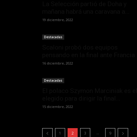
La Selección partió de Doha y
mañana habrá una caravana a...
19 diciembre, 2022
Destacadas
Scaloni probó dos equipos
pensando en la final ante Francia
16 diciembre, 2022
Destacadas
El polaco Szymon Marciniak es e
elegido para dirigir la final...
15 diciembre, 2022
...
1
2
3
9