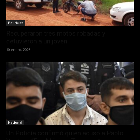
Policiales
Recuperaron tres motos robadas y
detuvieron a un joven
10 enero, 2023
Nacional
Un Policía confirmó quién acusó a Pablo