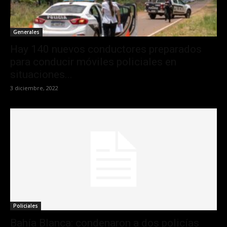
Generales
Hay 140 nuevos conductores preparados
para conducir móviles policiales en
situaciones...
3 diciembre, 2022
Policiales
Bahía Blanca: condenaron a dos policías