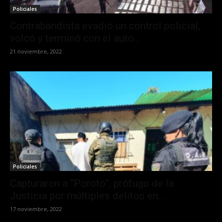
Policiales
Contrabandista evadió un control policial,
volcó y terminó con el auto...
21 noviembre, 2022
Policiales
Capturaron a “Poroto”, prófugo de la
Justicia por múltiples delitos en...
17 noviembre, 2022