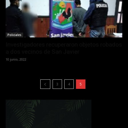
Policiales
Investigadores recuperaron objetos robados
a dos vecinos de San Javier
10 junio, 2022
3
4
5