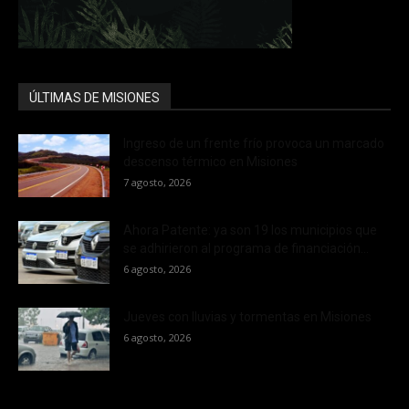
ÚLTIMAS DE MISIONES
Ingreso de un frente frío provoca un marcado
descenso térmico en Misiones
7 agosto, 2026
Ahora Patente: ya son 19 los municipios que
se adhirieron al programa de financiación...
6 agosto, 2026
Jueves con lluvias y tormentas en Misiones
6 agosto, 2026