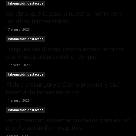
Información destacada
Cerebro: qué le pasa a nuestra mente con
las altas temperaturas
17 enero, 2023
Información destacada
Después las lluvias, recomiendan reforzar
acciones para prevenir el dengue
13 enero, 2023
Información destacada
Fiebre chikungunya: Cómo prevenir y qué
hacer ante la presencia de...
11 enero, 2023
Información destacada
Recomiendan extremar cuidados para evitar
proliferación de mosquitos
7 enero, 2023