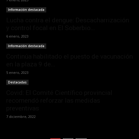
Información destacada
Lucha contra el dengue: Descacharrización
y control focal en El Soberbio...
6 enero, 2023
Información destacada
Continúa habilitado el puesto de vacunación
en la plaza 9 de...
5 enero, 2023
Destacadas
Covid: El Comité Científico provincial
recomendó reforzar las medidas
preventivas
7 diciembre, 2022