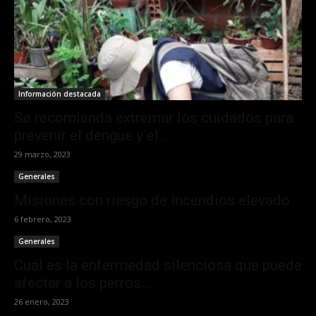
Información destacada
Se recomienda extremar los cuidados para
prevenir el dengue y el...
29 marzo, 2023
Generales
Misiones con riesgo de incendios elevado
6 febrero, 2023
Generales
Cuál es la enfermedad silenciosa que puede
afectar a los perros...
26 enero, 2023