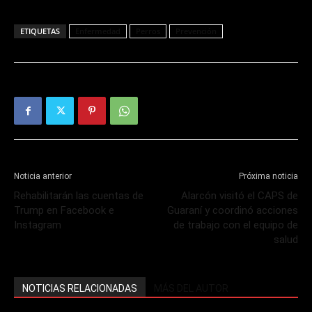
ETIQUETAS
Enfermedad
Perros
Prevención
Noticia anterior
Próxima noticia
Rehabilitarán las cuentas de
Alarcón visitó el CAPS de
Trump en Facebook e
Guaraní y coordinó acciones
Instagram
de trabajo con el equipo de
salud
NOTICIAS RELACIONADAS
MÁS DEL AUTOR