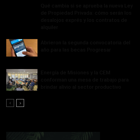
Qué cambia si se aprueba la nueva Ley
de Propiedad Privada: cómo serán los
desalojos exprés y los contratos de
alquiler
Abrieron la segunda convocatoria del
año para las becas Progresar
Energía de Misiones y la CEM
conforman una mesa de trabajo para
brindar alivio al sector productivo