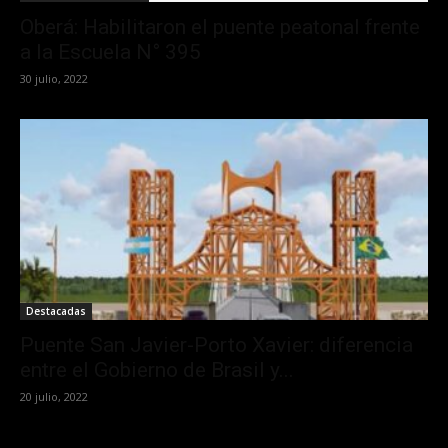
Oberá: Habilitaron el puente peatonal frente
a la Escuela N° 395
30 julio, 2022
Destacadas
Puente San Javier-Porto Xavier: diferencia
entre el Gobierno de Brasil y...
20 julio, 2022