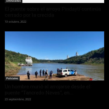
Destacadas
El puente sobre el arroyo Pindaytí continúa
cerrado por la crecida
13 octubre, 2022
Policiales
Un hombre murió al arrojarse desde el
puente “Tancredo Neves”, en...
23 septiembre, 2022