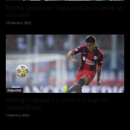
Racing igualó con Tigre y sigue sin ganar en
el torneo
13 febrero, 2023
Deportes
Racing sorprendió y cerró el fichaje de
Gabriel Rojas
1 febrero, 2023