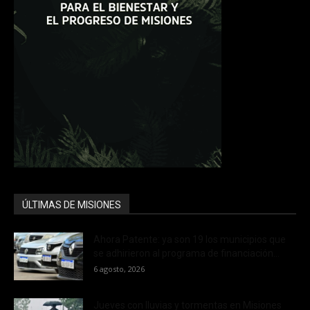
ÚLTIMAS DE MISIONES
Ahora Patente: ya son 19 los municipios que
se adhirieron al programa de financiación...
6 agosto, 2026
Jueves con lluvias y tormentas en Misiones