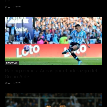
de...
21 abril, 2023
Deportes
Racing recibe a Aucas por el liderazgo del
Grupo A de...
20 abril, 2023