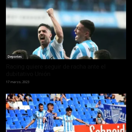
Deportes
Racing quiere seguir de racha ante el
dubitativo Unión
17 marzo, 2023