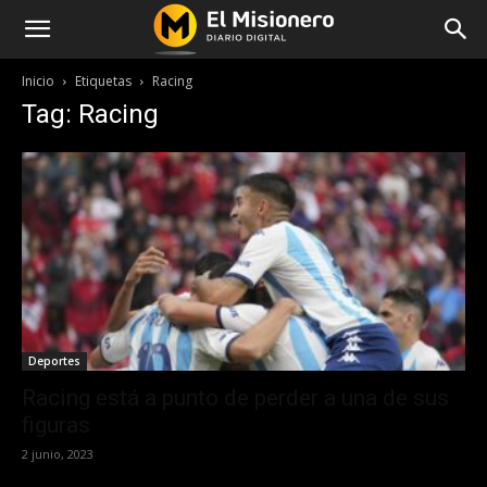
Inicio
Etiquetas
Racing
Tag: Racing
Deportes
Racing está a punto de perder a una de sus
figuras
2 junio, 2023