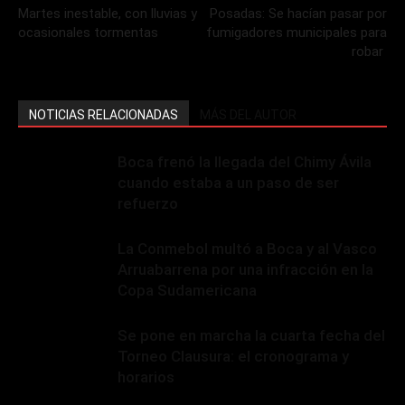
Martes inestable, con lluvias y
Posadas: Se hacían pasar por
ocasionales tormentas
fumigadores municipales para
robar
NOTICIAS RELACIONADAS
MÁS DEL AUTOR
Boca frenó la llegada del Chimy Ávila
cuando estaba a un paso de ser
refuerzo
La Conmebol multó a Boca y al Vasco
Arruabarrena por una infracción en la
Copa Sudamericana
Se pone en marcha la cuarta fecha del
Torneo Clausura: el cronograma y
horarios