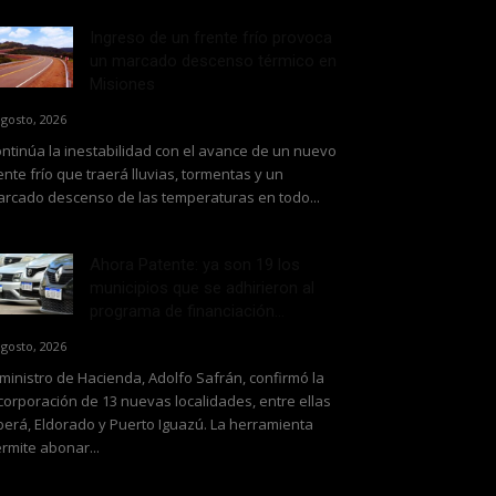
Ingreso de un frente frío provoca
un marcado descenso térmico en
Misiones
agosto, 2026
ntinúa la inestabilidad con el avance de un nuevo
ente frío que traerá lluvias, tormentas y un
rcado descenso de las temperaturas en todo...
Ahora Patente: ya son 19 los
municipios que se adhirieron al
programa de financiación...
agosto, 2026
 ministro de Hacienda, Adolfo Safrán, confirmó la
corporación de 13 nuevas localidades, entre ellas
erá, Eldorado y Puerto Iguazú. La herramienta
rmite abonar...