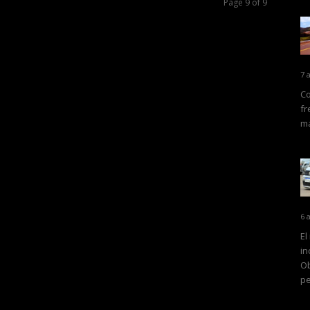
Page 9 of 9
7 
Co
fr
ma
6 
El
in
Ob
pe