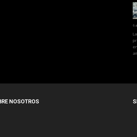
6 
La
pr
en
am
BRE NOSOTROS
S