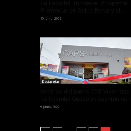
La Legislatura creó el Programa
Provincial de Salud Renal y el...
10 junio, 2022
Destacadas
Vecinos del barrio 508 Viviendas
de Itaembé Guazú ya cuentan con.
9 junio, 2022