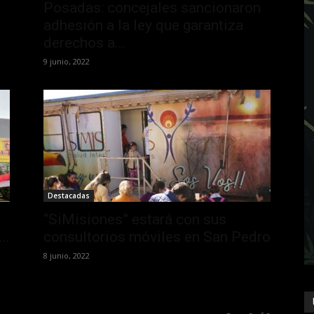
Posadas: concejales sancionaron
adhesión a la ley que garantiza
derechos a...
9 junio, 2022
Destacadas
“SiMisiones” estará con sus
..
consultorios móviles en San Pedro
8 junio, 2022