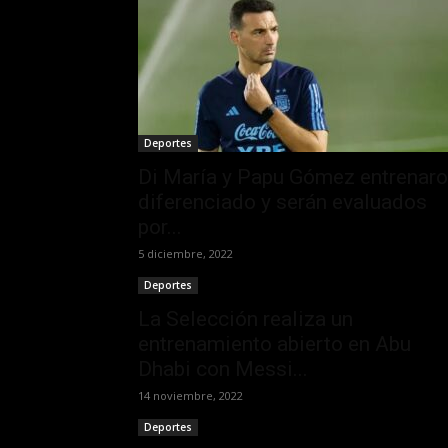
Deportes
Di María y Papu Gómez entrenar
diferenciado y serán evaluados
por...
5 diciembre, 2022
Deportes
La Selección realiza un
entrenamiento abierto en Abu
Dhabi con Messi...
14 noviembre, 2022
Deportes