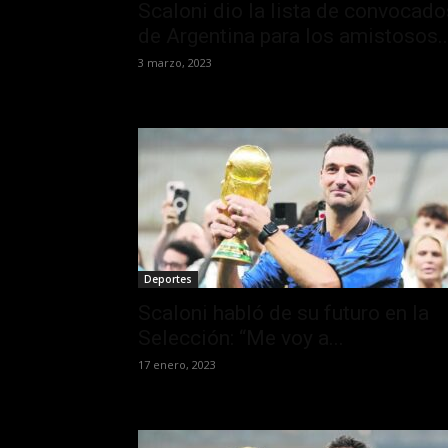
Scaloni dio la lista de convocado
de Argentina para los amistosos..
3 marzo, 2023
Deportes
Scaloni habló de su futuro en la
Selección: “Me voy a...
17 enero, 2023