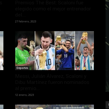
s
Premios The Best: Scaloni fue
.
elegido como el mejor entrenador
del...
27 febrero, 2023
Deportes
Messi, Julián Álvarez, Scaloni y
Dibu Martínez fueron nominados
al premio...
12 enero, 2023