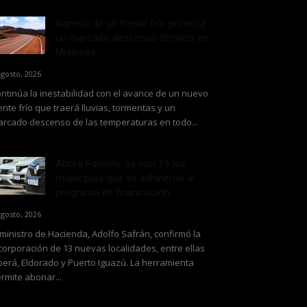
Ingreso de un frente frío provoca
un marcado descenso térmico en
Misiones
agosto, 2026
ntinúa la inestabilidad con el avance de un nuevo
ente frío que traerá lluvias, tormentas y un
rcado descenso de las temperaturas en todo...
Ahora Patente: ya son 19 los
municipios que se adhirieron al
programa de financiación...
agosto, 2026
 ministro de Hacienda, Adolfo Safrán, confirmó la
corporación de 13 nuevas localidades, entre ellas
erá, Eldorado y Puerto Iguazú. La herramienta
rmite abonar...