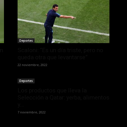
Deportes
on
Scaloni: “Es un día triste, pero no
queda otra que levantarse”
22 noviembre, 2022
Deportes
Los productos que lleva la
Selección a Qatar: yerba, alimentos
y...
7 noviembre, 2022