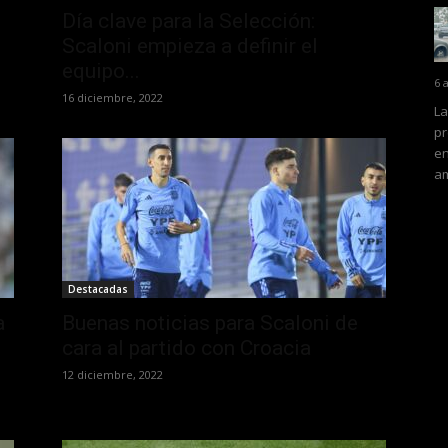
Día clave para la Selección:
Scaloni empieza a definir el
equipo...
6 
16 diciembre, 2022
La
pr
en
am
Destacadas
a
Buenas noticias para Scaloni de
cara al partido con Croacia
12 diciembre, 2022