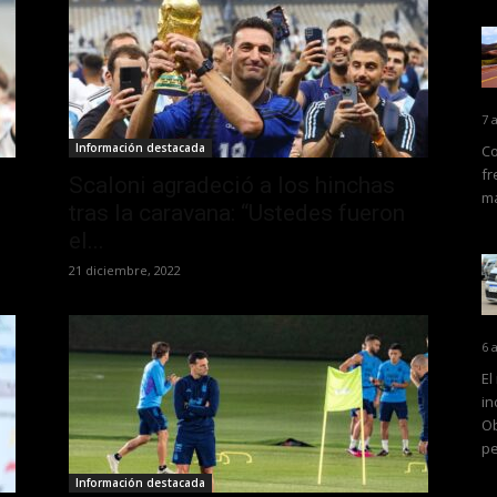
7 
Información destacada
Co
fr
Scaloni agradeció a los hinchas
ma
tras la caravana: “Ustedes fueron
el...
21 diciembre, 2022
6 
El
in
Ob
pe
Información destacada