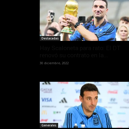
Destacadas
Hay Scaloneta para rato: El DT
renovó su contrato en la...
30 diciembre, 2022
Generales