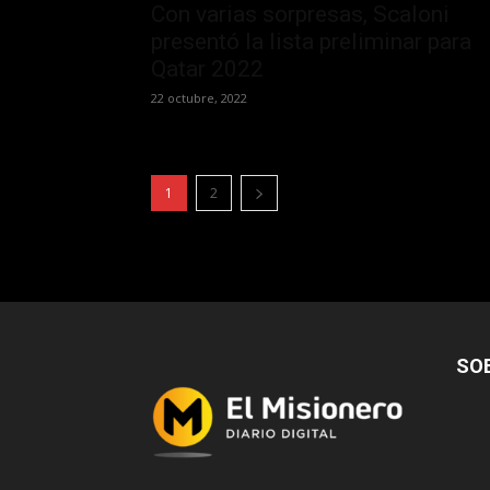
Con varias sorpresas, Scaloni
presentó la lista preliminar para
Qatar 2022
22 octubre, 2022
1
2
SO