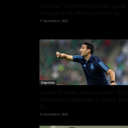
Scaloni: “Esperemos poder ganar
la copa en el último partido de...
17 diciembre, 2022
Deportes
Lionel Scaloni, emocionado: “Est
Selección juega para la gente, por
el...
13 diciembre, 2022