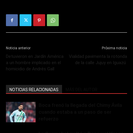
Noticia anterior
Próxima noticia
Detuvieron en Jardín América
Vialidad pavimenta la rotonda
a un hombre implicado en el
de la calle Jujuy en Iguazú
homicidio de Andrés Gall
NOTICIAS RELACIONADAS
MÁS DEL AUTOR
Boca frenó la llegada del Chimy Ávila
cuando estaba a un paso de ser
refuerzo